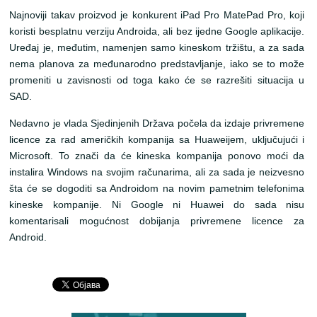
Najnoviji takav proizvod je konkurent iPad Pro MatePad Pro, koji
koristi besplatnu verziju Androida, ali bez ijedne Google aplikacije.
Uređaj je, međutim, namenjen samo kineskom tržištu, a za sada
nema planova za međunarodno predstavljanje, iako se to može
promeniti u zavisnosti od toga kako će se razrešiti situacija u
SAD.
Nedavno je vlada Sjedinjenih Država počela da izdaje privremene
licence za rad američkih kompanija sa Huaweijem, uključujući i
Microsoft. To znači da će kineska kompanija ponovo moći da
instalira Windows na svojim računarima, ali za sada je neizvesno
šta će se dogoditi sa Androidom na novim pametnim telefonima
kineske kompanije. Ni Google ni Huawei do sada nisu
komentarisali mogućnost dobijanja privremene licence za
Android.