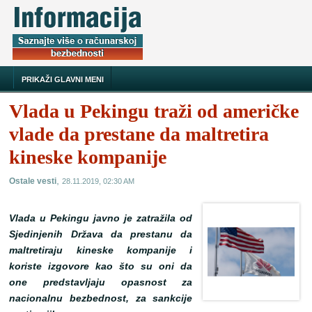
PRIKAŽI GLAVNI MENI
Vlada u Pekingu traži od američke
vlade da prestane da maltretira
kineske kompanije
,
Ostale vesti
28.11.2019, 02:30 AM
Vlada u Pekingu javno je zatražila od
Sjedinjenih Država da prestanu da
maltretiraju kineske kompanije i
koriste izgovore kao što su oni da
one predstavljaju opasnost za
nacionalnu bezbednost, za sankcije