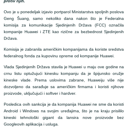
protiv njih.
Ovo je u ponedeljak izjavio portparol Ministarstva spoljnih poslova
Geng Šuang, samo nekoliko dana nakon što je Federalna
komisija za komunikacije Sjedinjenih Država (FCC) označila
kompanije Huawei i ZTE kao rizične za bezbednost Sjedinjenih
Država.
Komisija je zabranila američkim kompanijama da koriste sredstva
federalnog fonda za kupovinu opreme od kompanije Huawei.
Vlada Sjedinjenih Država stavila je Huawei u maju ove godine na
crnu listu optužujući kinesku kompanju da je špijunsko oružje
kineske vlade. Prema uslovima zabrane, Huaweiju više nije
dozvoljeno da sarađuje sa američkim firmama i koristi njihove
proizvode, uključujući i softver i hardver.
Posledica ovih sankcija je da kompanija Huawei ne sme da koristi
Android i Windows na svojim uređajima, što je na kraju prisililo
kineski tehnološki gigant da lansira nove proizvode bez
Googleovih aplikacija i usluga.