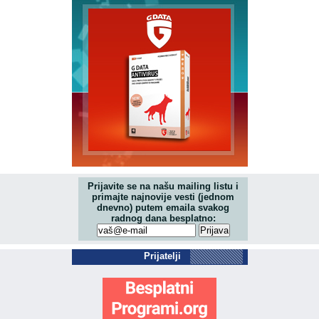
Prijavite se na našu mailing listu i
primajte najnovije vesti (jednom
dnevno) putem emaila svakog
radnog dana besplatno:
Prijatelji