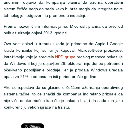
anonimni objavio da kompanija planira da ažurira operativni
sistem češće nego do sada kako bi brže mogla da integriše nove
tehnologije i odgovori na promene u industriji.
Prema nezvaničnim informacijama, Micorosft planira da prvo od
ovih ažuriranja objavi 2013. godine.
Ova vest dolazi u trenutku kada je primetno da Apple i Google
kradu korisnike koji su ranije kupovali Microsoft-ove proizvode.
Istraživanje koje je sprovela
NPD grupa
prošlog meseca pokazuje
da Windows 8 koji je objavljen 26. oktobra, nije doneo potrebno i
očekivano poboljšanje prodaje, jer je prodaja Windows uređaja
opala za 21% u odnosu na isti period prošle godine.
Ako se ispostavi da su glasine o češćem ažuriranju operativnog
sistema tačne, to će značiti da kompanija indirektno priznaje da
nije više onako moćna kao što je nakada bila, i da sada ima jaku
konkurenciju velikih igrača na tržištu.