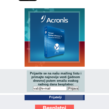
Prijavite se na našu mailing listu i
primajte najnovije vesti (jednom
dnevno) putem emaila svakog
radnog dana besplatno:
Prijatelji