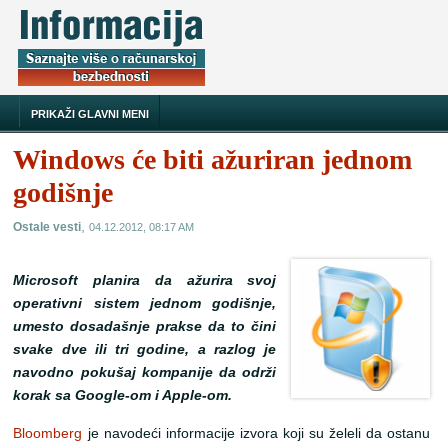
PRIKAŽI GLAVNI MENI
Windows će biti ažuriran jednom
godišnje
,
Ostale vesti
04.12.2012, 08:17 AM
Microsoft planira da ažurira svoj
operativni sistem jednom godišnje,
umesto dosadašnje prakse da to čini
svake dve ili tri godine, a razlog je
navodno pokušaj kompanije da održi
korak sa Google-om i Apple-om.
Bloomberg
je navodeći informacije izvora koji su želeli da ostanu