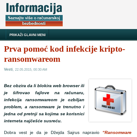
PRIKAŽI GLAVNI MENI
Prva pomoć kod infekcije kripto-
ransomwareom
,
Vesti
22.05.2015, 00:30 AM
Bez obzira da li blokira web browser ili
je šifrovao fajlove na računaru,
infekcija ransomwareom je ozbiljan
problem, a ransomware je trenutno i
jedna od pretnji sa kojima se korisnici
interneta najčešće susreću.
Dobra vest je da je Džejda Sajrus napravio
“Ransomware