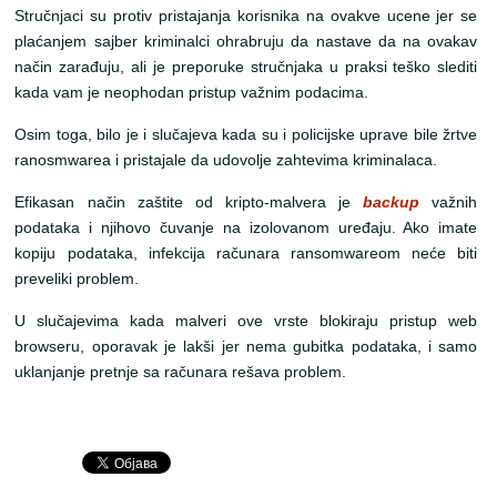
Stručnjaci su protiv pristajanja korisnika na ovakve ucene jer se
plaćanjem sajber kriminalci ohrabruju da nastave da na ovakav
način zarađuju, ali je preporuke stručnjaka u praksi teško slediti
kada vam je neophodan pristup važnim podacima.
Osim toga, bilo je i slučajeva kada su i policijske uprave bile žrtve
ranosmwarea i pristajale da udovolje zahtevima kriminalaca.
Efikasan način zaštite od kripto-malvera je
backup
važnih
podataka i njihovo čuvanje na izolovanom uređaju. Ako imate
kopiju podataka, infekcija računara ransomwareom neće biti
preveliki problem.
U slučajevima kada malveri ove vrste blokiraju pristup web
browseru, oporavak je lakši jer nema gubitka podataka, i samo
uklanjanje pretnje sa računara rešava problem.