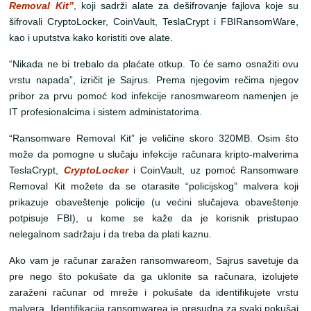
Removal Kit”
, koji sadrži alate za dešifrovanje fajlova koje su
šifrovali CryptoLocker, CoinVault, TeslaCrypt i FBIRansomWare,
kao i uputstva kako koristiti ove alate.
“Nikada ne bi trebalo da plaćate otkup. To će samo osnažiti ovu
vrstu napada”, izričit je Sajrus. Prema njegovim rečima njegov
pribor za prvu pomoć kod infekcije ranosmwareom namenjen je
IT profesionalcima i sistem administatorima.
“Ransomware Removal Kit” je veličine skoro 320MB. Osim što
može da pomogne u slučaju infekcije računara kripto-malverima
TeslaCrypt,
CryptoLocker
i CoinVault, uz pomoć Ransomware
Removal Kit možete da se otarasite “policijskog” malvera koji
prikazuje obaveštenje policije (u većini slučajeva obaveštenje
potpisuje FBI), u kome se kaže da je korisnik pristupao
nelegalnom sadržaju i da treba da plati kaznu.
Ako vam je računar zaražen ransomwareom, Sajrus savetuje da
pre nego što pokušate da ga uklonite sa računara, izolujete
zaraženi računar od mreže i pokušate da identifikujete vrstu
malvera. Identifikacija ransomwarea je presudna za svaki pokušaj