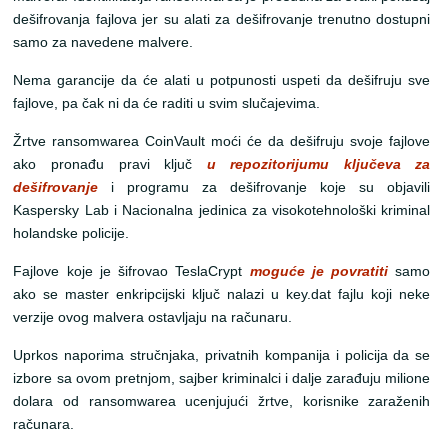
dešifrovanja fajlova jer su alati za dešifrovanje trenutno dostupni
samo za navedene malvere.
Nema garancije da će alati u potpunosti uspeti da dešifruju sve
fajlove, pa čak ni da će raditi u svim slučajevima.
Žrtve ransomwarea CoinVault moći će da dešifruju svoje fajlove
ako pronađu pravi ključ
u repozitorijumu ključeva za
dešifrovanje
i programu za dešifrovanje koje su objavili
Kaspersky Lab i Nacionalna jedinica za visokotehnološki kriminal
holandske policije.
Fajlove koje je šifrovao TeslaCrypt
moguće je povratiti
samo
ako se master enkripcijski ključ nalazi u key.dat fajlu koji neke
verzije ovog malvera ostavljaju na računaru.
Uprkos naporima stručnjaka, privatnih kompanija i policija da se
izbore sa ovom pretnjom, sajber kriminalci i dalje zarađuju milione
dolara od ransomwarea ucenjujući žrtve, korisnike zaraženih
računara.