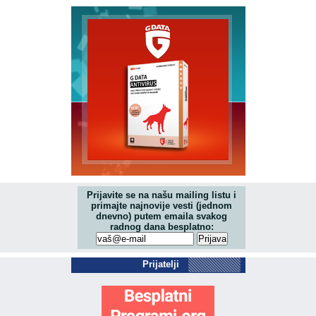
Prijavite se na našu mailing listu i
primajte najnovije vesti (jednom
dnevno) putem emaila svakog
radnog dana besplatno:
Prijatelji