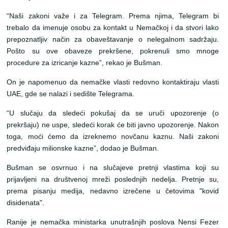
“Naši zakoni važe i za Telegram. Prema njima, Telegram bi
trebalo da imenuje osobu za kontakt u Nemačkoj i da stvori lako
prepoznatljiv način za obaveštavanje o nelegalnom sadržaju.
Pošto su ove obaveze prekršene, pokrenuli smo mnoge
procedure za izricanje kazne”, rekao je Bušman.
On je napomenuo da nemačke vlasti redovno kontaktiraju vlasti
UAE, gde se nalazi i sedište Telegrama.
“U slučaju da sledeći pokušaj da se uruči upozorenje (o
prekršaju) ne uspe, sledeći korak će biti javno upozorenje. Nakon
toga, moći ćemo da izreknemo novčanu kaznu. Naši zakoni
predviđaju milionske kazne”, dodao je Bušman.
Bušman se osvrnuo i na slučajeve pretnji vlastima koji su
prijavljeni na društvenoj mreži poslednjih nedelja. Pretnje su,
prema pisanju medija, nedavno izrečene u četovima "kovid
disidenata".
Ranije je nemačka ministarka unutrašnjih poslova Nensi Fezer