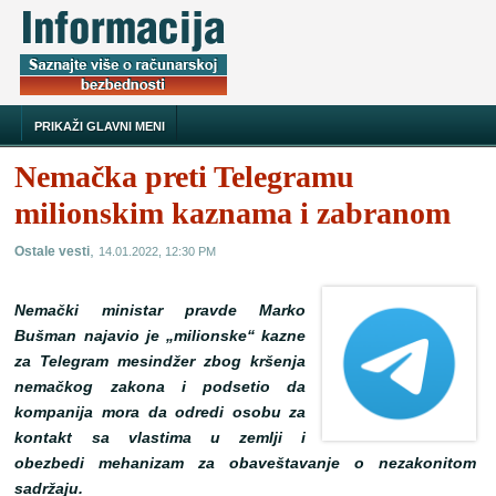
PRIKAŽI GLAVNI MENI
Nemačka preti Telegramu
milionskim kaznama i zabranom
,
Ostale vesti
14.01.2022, 12:30 PM
Nemački ministar pravde Marko
Bušman najavio je „milionske“ kazne
za Telegram mesindžer zbog kršenja
nemačkog zakona i podsetio da
kompanija mora da odredi osobu za
kontakt sa vlastima u zemlji i
obezbedi mehanizam za obaveštavanje o nezakonitom
sadržaju.