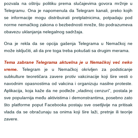
pozvala na oštriju politiku prema slučajevima govora mržnje u
Telegramu. Ona je napomenula da Telegram kanali, preko kojih
se informacije mogu distribuirati pretplatnicima, potpadaju pod
norme nemačkog zakona o bezbednosti mreže, što podrazumeva
obavezu uklanjanja nelegalnog sadržaja.
Ona je rekla da se opcija gašenja Telegrama u Nemačkoj ne
može isključiti, ali da pre toga treba pokušati sa drugim merama.
Tema zabrane Telegrama aktuelna je u Nemačkoj već neko
vreme.
Telegram je u Nemačkoj okrivljen za podsticanje
subkulture teoretičara zavere protiv vakcinacije koji šire vesti o
navodnim opasnostima od vakcina i organizuju nasilne proteste.
Aplikacija, koja kaže da ne podleže „vladinoj cenzuri“, postala je
sve popularnija među aktivistima i demonstrantima, posebno zato
što platforme poput Facebooka postaju sve osetljivije na pritisak
vlada da se obračunaju sa onima koji šire laži, pretnje ili teorije
zavere.