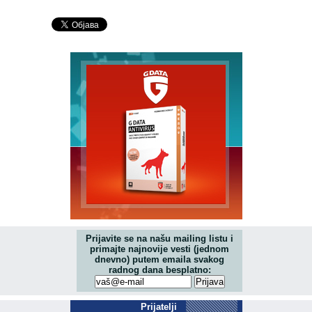
Prijavite se na našu mailing listu i
primajte najnovije vesti (jednom
dnevno) putem emaila svakog
radnog dana besplatno:
Prijatelji