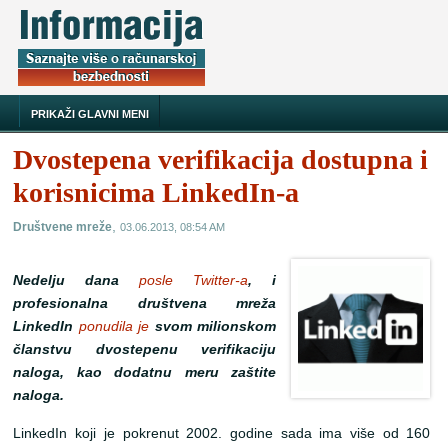
PRIKAŽI GLAVNI MENI
Dvostepena verifikacija dostupna i
korisnicima LinkedIn-a
,
Društvene mreže
03.06.2013, 08:54 AM
Nedelju dana
posle Twitter-a
, i
profesionalna društvena mreža
LinkedIn
ponudila je
svom milionskom
članstvu dvostepenu verifikaciju
naloga, kao dodatnu meru zaštite
naloga.
LinkedIn koji je pokrenut 2002. godine sada ima više od 160