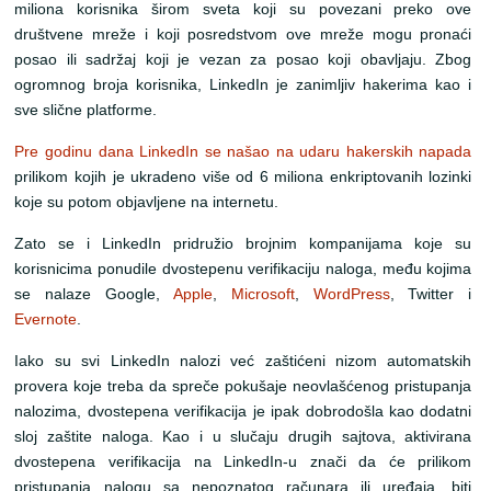
miliona korisnika širom sveta koji su povezani preko ove
društvene mreže i koji posredstvom ove mreže mogu pronaći
posao ili sadržaj koji je vezan za posao koji obavljaju. Zbog
ogromnog broja korisnika, LinkedIn je zanimljiv hakerima kao i
sve slične platforme.
Pre godinu dana LinkedIn se našao na udaru hakerskih napada
prilikom kojih je ukradeno više od 6 miliona enkriptovanih lozinki
koje su potom objavljene na internetu.
Zato se i LinkedIn pridružio brojnim kompanijama koje su
korisnicima ponudile dvostepenu verifikaciju naloga, među kojima
se nalaze Google,
Apple
,
Microsoft
,
WordPress
, Twitter i
Evernote
.
Iako su svi LinkedIn nalozi već zaštićeni nizom automatskih
provera koje treba da spreče pokušaje neovlašćenog pristupanja
nalozima, dvostepena verifikacija je ipak dobrodošla kao dodatni
sloj zaštite naloga. Kao i u slučaju drugih sajtova, aktivirana
dvostepena verifikacija na LinkedIn-u znači da će prilikom
pristupanja nalogu sa nepoznatog računara ili uređaja, biti