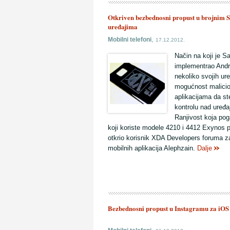
Otkriven bezbednosni propust u brojnim
uređajima
,
Mobilni telefoni
17.12.2012.
Način na koji je 
implementrao Andr
nekoliko svojih ur
mogućnost malici
aplikacijama da s
kontrolu nad uređa
Ranjivost koja pog
koji koriste modele 4210 i 4412 Exynos p
otkrio korisnik XDA Developers foruma z
mobilnih aplikacija Alephzain.
Dalje
Bezbednosni propust u Instagramu za iOS