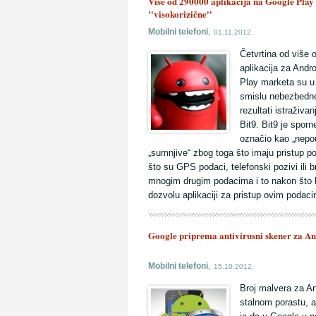
Više od 290000 aplikacija na Google Play
''visokorizične''
,
Mobilni telefoni
01.11.2012.
Četvrtina od više 
aplikacija za Andr
Play marketa su 
smislu nebezbedn
rezultati istraživa
Bit9. Bit9 je sporn
označio kao „nepou
„sumnjive“ zbog toga što imaju pristup 
što su GPS podaci, telefonski pozivi ili br
mnogim drugim podacima i to nakon što k
dozvolu aplikaciji za pristup ovim podac
Google priprema antivirusni skener za A
,
Mobilni telefoni
15.10.2012.
Broj malvera za An
stalnom porastu, a