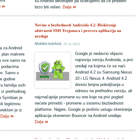
era
su Android developeri pa očekujemo da će problem
e
brzo biti rešen.
Dalje
Novine u bezbednosti Androida 4.2: Blokiranje
aktivnosti SMS Trojanaca i provera aplikacija na
uređaju
,
Mobilni telefoni
07.11.2012.
a za Android
Google je nedavno objavio
i plan malvere
najnoviju verziju Androida, a prvi
u sve samo na
uređaji na kojima će se naći
o podacima
Android 4.2 su Samsung Nexus
re. Samo u
10 i LG Nexus 4. Android 4.2
ve godine
donosi brojna poboljšanja u
a familija ovih
odnosu na prethodnu verziju, ali
m iz prethodnog
najznačajnije promene su one koje na prvi pogled
za Symbian je
nećete primetiti - promene u sistemu bezbednosti
li legitimnu
platforme. Najpre, Google je proširio uslugu skeniranja
reklom je iz
aplikacija skenerom Bouncer na Android uređaje.
.
Dalje
Dalje