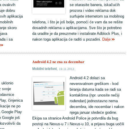
ma ovakvih
se otarasite banera, iskačućih
uje dobru
prozora i video reklama dok
vih aplikacija
surfujete internetom sa mobilnog
mobilnih
telefona, i što je još bolje, pomoći će vam da se rešite
vanje skoro
dosadnih reklama u aplikacijama. Sve što je potrebno
ojava
da uradite je da preuzmete i instalirate Adblock Plus, i
ađa i sa
nakon toga aplikacija će raditi u pozadini.
Dalje
Android 4.2 ne zna za decembar
,
Mobilni telefoni
19.11.2012.
Android 4.2 dolazi sa
 uklonio
neverovatnom greškom - kod
z svoje
biranja datuma kada se radi sa
rodavnice
kontaktima (npr. unosite nečiji
lay, činjenica
rođendan) jednostavno nema
ikacije ne po
decembra, ide nocembar i nakon
na Google Play
njega januar sledeće godine.
e Google još
Ekipa sa stranice Android Police je potvrdila da bug
ozvolivši da
postoji na Nexus-u 7 i Nexus-u 10, a prijavu buga uočili