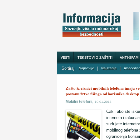
VESTI
TEKSTOVI O ZAŠTITI
ANTI-SPAM
Sortiraj:
|
|
Najnovije
Najstarije
Abecedn
O NAMA
Zašto korisnici mobilnih telefona imaju ve
postanu žrtve fišinga od korisnika deskto
,
Mobilni telefoni
10.01.2013.
Čak i ako ste isku
interneta i računar
surfujete internet
mobilnog telefona
ograničenja korisn