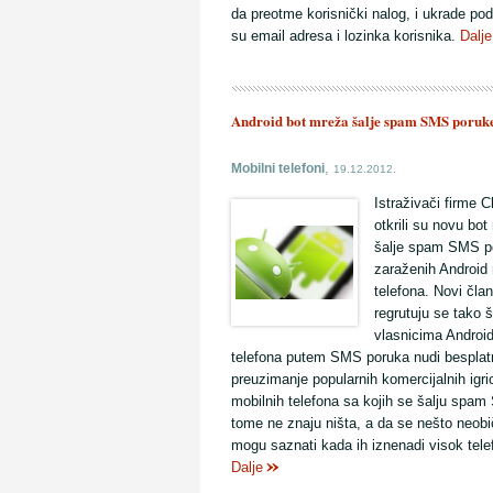
da preotme korisnički nalog, i ukrade po
su email adresa i lozinka korisnika.
Dalje
Android bot mreža šalje spam SMS poruk
,
Mobilni telefoni
19.12.2012.
Istraživači firme 
otkrili su novu bo
šalje spam SMS p
zaraženih Android 
telefona. Novi čla
regrutuju se tako 
vlasnicima Android
telefona putem SMS poruka nudi besplat
preuzimanje popularnih komercijalnih igri
mobilnih telefona sa kojih se šalju spam
tome ne znaju ništa, a da se nešto neob
mogu saznati kada ih iznenadi visok telef
Dalje