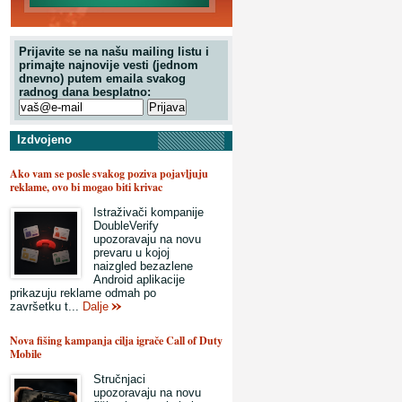
Prijavite se na našu mailing listu i
primajte najnovije vesti (jednom
dnevno) putem emaila svakog
radnog dana besplatno:
Izdvojeno
Ako vam se posle svakog poziva pojavljuju
reklame, ovo bi mogao biti krivac
Istraživači kompanije
DoubleVerify
upozoravaju na novu
prevaru u kojoj
naizgled bezazlene
Android aplikacije
prikazuju reklame odmah po
završetku t...
Dalje
Nova fišing kampanja cilja igrače Call of Duty
Mobile
Stručnjaci
upozoravaju na novu