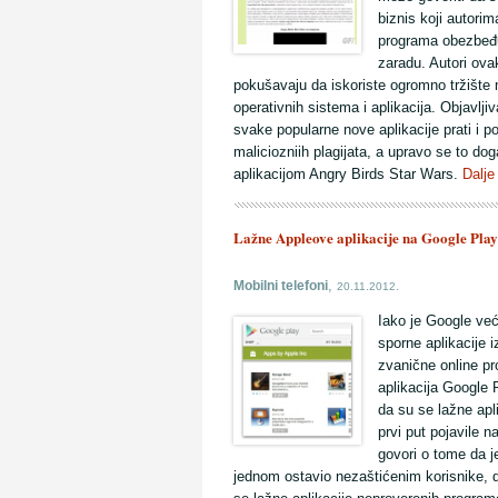
biznis koji autori
programa obezbeđ
zaradu. Autori ovak
pokušavaju da iskoriste ogromno tržište 
operativnih sistema i aplikacija. Objavlji
svake popularne nove aplikacije prati i p
maliciozniih plagijata, a upravo se to dog
aplikacijom Angry Birds Star Wars.
Dalje
Lažne Appleove aplikacije na Google Play
,
Mobilni telefoni
20.11.2012.
Iako je Google već
sporne aplikacije i
zvanične online p
aplikacija Google P
da su se lažne apl
prvi put pojavile 
govori o tome da j
jednom ostavio nezaštićenim korisnike, d