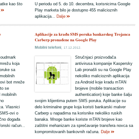
datke kao što
U periodu od 5. do 10. decembra, korisnicima Google
Play marketa bilo je dostupno 455 malicioznih
aplikacija...
Dalje
e
Aplikacije za krađu SMS poruka bankarskog Trojanca
Carberp pronađene na Google Play
,
Mobilni telefoni
17.12.2012.
Cloudmark
Stručnjaci proizvođača
t mrežu koja
antivirusa kompanije Kaspersky
oruke sa
Lab pronašli su na Google Play
mobilnih
nekoliko malicioznih aplikacija
novi bot mreže
za Android koje kradu mTAN
što se
brojeve (mobile transaction
 mobilnih
authentication) koje banke šalju
no
svojim klijentima putem SMS poruka. Aplikacije su
ca. Vlasnici
delo kriminalne grupe koja koristi bankarski malver
 SMS-ovi o
Carberp u napadima na korisnike nekoliko ruskih
ično događa
banaka. Mnoge banke koriste mTAN brojeve kao
onski račun...
zaštitni mehanizam za sprečavanje transfera novca sa
kompromitovanih bankovnih računa.
Dalje