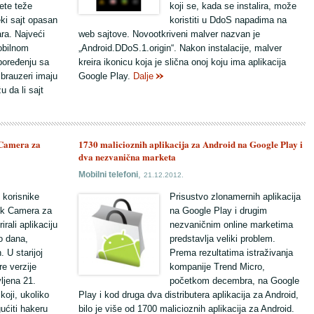
ete teže
koji se, kada se instalira, može
neki sajt opasan
koristiti u DdoS napadima na
ra. Najveći
web sajtove. Novootkriveni malver nazvan je
obilnom
„Android.DDoS.1.origin“. Nakon instalacije, malver
poređenju sa
kreira ikonicu koja je slična onoj koju ima aplikacija
brauzeri imaju
Google Play.
Dalje
 da li sajt
 Camera za
1730 malicioznih aplikacija za Android na Google Play i
dva nezvanična marketa
,
Mobilni telefoni
21.12.2012.
 korisnike
Prisustvo zlonamernih aplikacija
ok Camera za
na Google Play i drugim
irali aplikaciju
nezvaničnim online marketima
o dana,
predstavlja veliki problem.
. U starijoj
Prema rezultatima istraživanja
pre verzije
kompanije Trend Micro,
vljena 21.
početkom decembra, na Google
koji, ukoliko
Play i kod druga dva distributera aplikacija za Android,
ućiti hakeru
bilo je više od 1700 malicioznih aplikacija za Android.