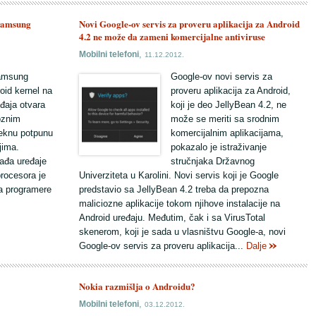
 Samsung
Novi Google-ov servis za proveru aplikacija za Android
4.2 ne može da zameni komercijalne antiviruse
,
Mobilni telefoni
11.12.2012.
Samsung
Google-ov novi servis za
oid kernel na
proveru aplikacija za Android,
eđaja otvara
koji je deo JellyBean 4.2, ne
oznim
može se meriti sa srodnim
teknu potpunu
komercijalnim aplikacijama,
jima.
pokazalo je istraživanje
ađa uređaje
stručnjaka Državnog
rocesora je
Univerziteta u Karolini. Novi servis koji je Google
a programere
predstavio sa JellyBean 4.2 treba da prepozna
maliciozne aplikacije tokom njihove instalacije na
Android uređaju. Međutim, čak i sa VirusTotal
skenerom, koji je sada u vlasništvu Google-a, novi
Google-ov servis za proveru aplikacija...
Dalje
Nokia razmišlja o Androidu?
,
Mobilni telefoni
03.12.2012.