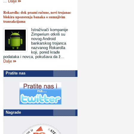
...
Dalje
Rokarolla: dok prazni račune, novi trojanac
blokira upozorenja banaka o sumnjivim
transakcijama
Istraživači kompanije
Zimperium otkrili su
novog Android
bankarskog trojanca
nazvanog Rokarolla
koji, pored krađe
podataka i novca, pokušava da ž...
Dalje
Pratite nas
Nagrade