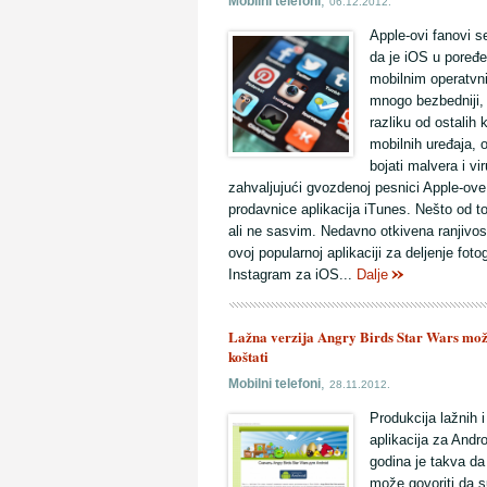
,
Mobilni telefoni
06.12.2012.
Apple-ovi fanovi s
da je iOS u poređe
mobilnim operatvn
mnogo bezbedniji, 
razliku od ostalih 
mobilnih uređaja, 
bojati malvera i vi
zahvaljujući gvozdenoj pesnici Apple-ove
prodavnice aplikacija iTunes. Nešto od tog
ali ne sasvim. Nedavno otkivena ranjivo
ovoj popularnoj aplikaciji za deljenje fotog
Instagram za iOS...
Dalje
Lažna verzija Angry Birds Star Wars mož
koštati
,
Mobilni telefoni
28.11.2012.
Produkcija lažnih i
aplikacija za Andro
godina je takva da
može govoriti da 