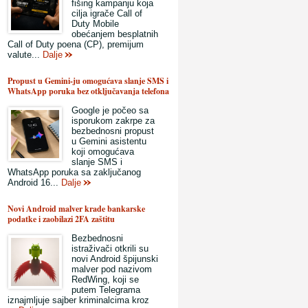
fišing kampanju koja
cilja igrače Call of
Duty Mobile
obećanjem besplatnih
Call of Duty poena (CP), premijum
valute...
Dalje
Propust u Gemini-ju omogućava slanje SMS i
WhatsApp poruka bez otključavanja telefona
Google je počeo sa
isporukom zakrpe za
bezbednosni propust
u Gemini asistentu
koji omogućava
slanje SMS i
WhatsApp poruka sa zaključanog
Android 16...
Dalje
Novi Android malver krade bankarske
podatke i zaobilazi 2FA zaštitu
Bezbednosni
istraživači otkrili su
novi Android špijunski
malver pod nazivom
RedWing, koji se
putem Telegrama
iznajmljuje sajber kriminalcima kroz