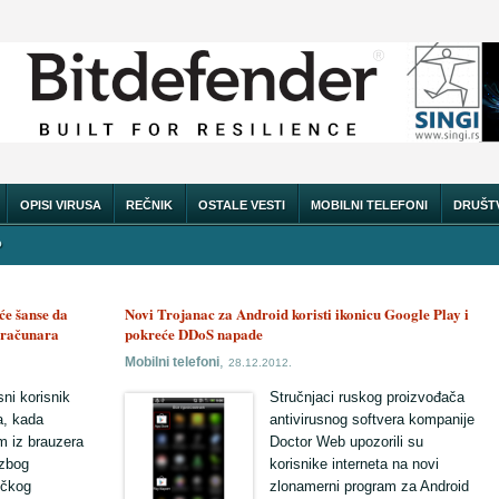
OPISI VIRUSA
REČNIK
OSTALE VESTI
MOBILNI TELEFONI
DRUŠT
o
će šanse da
Novi Trojanac za Android koristi ikonicu Google Play i
p računara
pokreće DDoS napade
,
Mobilni telefoni
28.12.2012.
sni korisnik
Stručnjaci ruskog proizvođača
a, kada
antivirusnog softvera kompanije
om iz brauzera
Doctor Web upozorili su
 zbog
korisnike interneta na novi
ičkog
zlonamerni program za Android