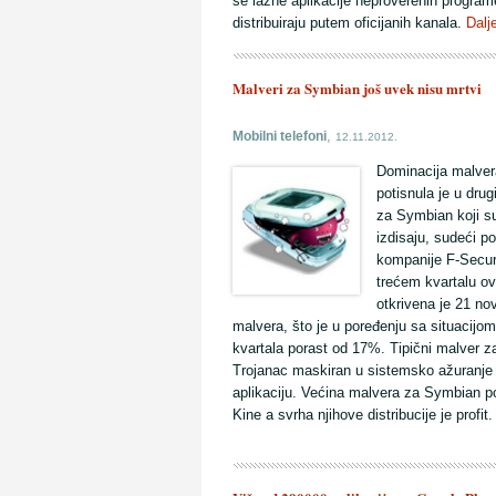
se lažne aplikacije neproverenih program
distribuiraju putem oficijanih kanala.
Dalj
Malveri za Symbian još uvek nisu mrtvi
,
Mobilni telefoni
12.11.2012.
Dominacija malver
potisnula je u drug
za Symbian koji s
izdisaju, sudeći p
kompanije F-Secu
trećem kvartalu o
otkrivena je 21 nov
malvera, što je u poređenju sa situacijo
kvartala porast od 17%. Tipični malver 
Trojanac maskiran u sistemsko ažuranje i
aplikaciju. Većina malvera za Symbian po
Kine a svrha njihove distribucije je profit