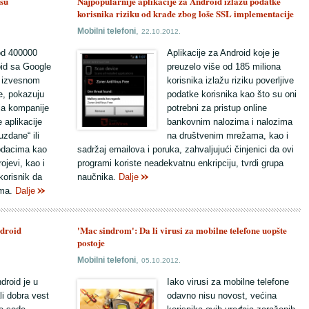
 su
Najpopularnije aplikacije za Android izlažu podatke
korisnika riziku od krađe zbog loše SSL implementacije
,
Mobilni telefoni
22.10.2012.
od 400000
Aplikacije za Android koje je
oid sa Google
preuzelo više od 185 miliona
u izvesnom
korisnika izlažu riziku poverljive
e, pokazuju
podatke korisnika kao što su oni
nja kompanije
potrebni za pristup online
e aplikacije
bankovnim nalozima i nalozima
zdane“ ili
na društvenim mrežama, kao i
podacima kao
sadržaj emailova i poruka, zahvaljujući činjenici da ovi
ojevi, kao i
programi koriste neadekvatnu enkripciju, tvrdi grupa
orisnik da
naučnika.
Dalje
ima.
Dalje
ndroid
'Mac sindrom': Da li virusi za mobilne telefone uopšte
postoje
,
Mobilni telefoni
05.10.2012.
droid je u
Iako virusi za mobilne telefone
li dobra vest
odavno nisu novost, većina