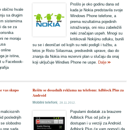
Prošlo je oko godinu dana od
e obično hvale
kada je Nokia predstavila svoje
nju sa drugim
Windows Phone telefone, a
im sistemima
prema rezultatima pojedinih
i da se za
istraživanja, oni nisu zabeležili
korisnika
neki značajan uspeh. Mnogi su
oni ne moraju
kritikovali Nokijinu odluku, bunili
rusa
su se i deoničari od kojih su neki podigli i tužbu, a
 online
letos je Risto Siilasmaa, predsednik uprave, dao do
a je istina,
znanja da Nokia ima rezervni plan u slučaju da onaj
st u Facebook-
koji uključuje Windiws Phone ne uspe.
Dalje
rafija
e vas skupo
Rešite se dosadnih reklama na telefonu: Adblock Plus za
Android
,
Mobilni telefoni
28.11.2012.
 malicioznih
Popularni dodatak za brauzere
id poslednjih
Adblock Plus od juče je
 se slobodno
dostupan i u verziji za Android.
su one sada
Adblock Plus će vam pomoći da