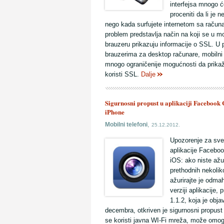
interfejsa mnogo ć
proceniti da li je 
nego kada surfujete internetom sa računa
problem predstavlja način na koji se u m
brauzeru prikazuju informacije o SSL. U 
brauzerima za desktop računare, mobilni 
mnogo ograničenije mogućnosti da prikažu
koristi SSL.
Dalje
Sigurnosni propust u aplikaciji Facebook
iPhone
,
Mobilni telefoni
25.12.2012.
Upozorenje za sve
aplikacije Facebo
iOS: ako niste ažur
prethodnih nekolik
ažurirajte je odmah
verziji aplikacije, 
1.1.2, koja je obja
decembra, otkriven je sigurnosni propust 
se koristi javna WI-Fi mreža, može omog