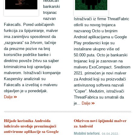
neobičan
bankarski
trojanac
nazvan
Istraživači iz firme ThreatFabric
Fakecalls. Pored uobičajenih
otkrili su novog trojanca
funkcija za špijuniranje, malver
nazvanog Octo u brojnim
ima zanimljivu sposobnost da
Android aplikacijama u Google
„razgovara“ sa žrtvom, tačnije
Play prodavnici koje su
da preuzme pozive na broj
instalirane ukupno više od
korisničke podrške banke i
50.000 puta. Octo je bankarski
direktno poveže žrtvu sa sajber
trojanac koji je zasnovan na
kriminalcima koji upravljaju
malveru ExoCompact. Sredinom
malverom. Istraživači kompanije
2021. primećen je novi malver
Kaspersky analizirali su
za Android koji su proizvođači
Fakecalls a izveštaj o malveru
antivirusnog softvera nazvali
objavljen je u ponedeljak.
“Coper”. Međutim, istraživači
Dalje
ThreatFabrica su smatrali da
je...
Dalje
Hiljade korisnika Androida
Otkriven novi špijunski malver
inficiralo uređaje preuzimajući
za Android
antivirusne aplikacije sa Google
,
Mobilni telefoni
04.04.2022.