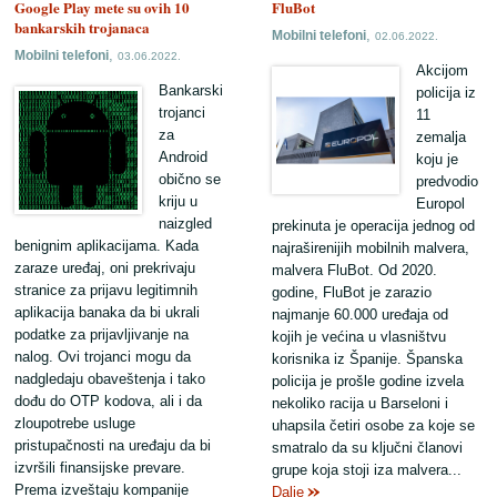
Google Play mete su ovih 10
FluBot
bankarskih trojanaca
,
Mobilni telefoni
02.06.2022.
,
Mobilni telefoni
03.06.2022.
Akcijom
Bankarski
policija iz
trojanci
11
za
zemalja
Android
koju je
obično se
predvodio
kriju u
Europol
naizgled
prekinuta je operacija jednog od
benignim aplikacijama. Kada
najraširenijih mobilnih malvera,
zaraze uređaj, oni prekrivaju
malvera FluBot. Od 2020.
stranice za prijavu legitimnih
godine, FluBot je zarazio
aplikacija banaka da bi ukrali
najmanje 60.000 uređaja od
podatke za prijavljivanje na
kojih je većina u vlasništvu
nalog. Ovi trojanci mogu da
korisnika iz Španije. Španska
nadgledaju obaveštenja i tako
policija je prošle godine izvela
dođu do OTP kodova, ali i da
nekoliko racija u Barseloni i
zloupotrebe usluge
uhapsila četiri osobe za koje se
pristupačnosti na uređaju da bi
smatralo da su ključni članovi
izvršili finansijske prevare.
grupe koja stoji iza malvera...
Prema izveštaju kompanije
Dalje