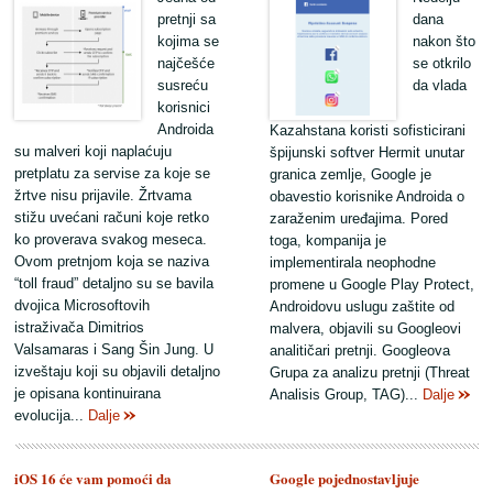
pretnji sa
dana
kojima se
nakon što
najčešće
se otkrilo
susreću
da vlada
korisnici
Androida
Kazahstana koristi sofisticirani
su malveri koji naplaćuju
špijunski softver Hermit unutar
pretplatu za servise za koje se
granica zemlje, Google je
žrtve nisu prijavile. Žrtvama
obavestio korisnike Androida o
stižu uvećani računi koje retko
zaraženim uređajima. Pored
ko proverava svakog meseca.
toga, kompanija je
Ovom pretnjom koja se naziva
implementirala neophodne
“toll fraud” detaljno su se bavila
promene u Google Play Protect,
dvojica Microsoftovih
Androidovu uslugu zaštite od
istraživača Dimitrios
malvera, objavili su Googleovi
Valsamaras i Sang Šin Jung. U
analitičari pretnji. Googleova
izveštaju koji su objavili detaljno
Grupa za analizu pretnji (Threat
je opisana kontinuirana
Analisis Group, TAG)...
Dalje
evolucija...
Dalje
iOS 16 će vam pomoći da
Google pojednostavljuje