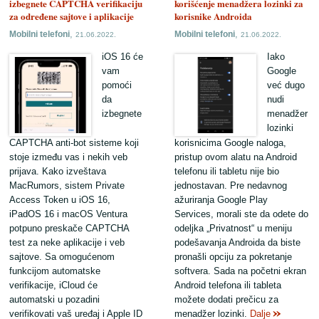
izbegnete CAPTCHA verifikaciju
korišćenje menadžera lozinki za
za određene sajtove i aplikacije
korisnike Androida
,
,
Mobilni telefoni
Mobilni telefoni
21.06.2022.
21.06.2022.
iOS 16 će
Iako
vam
Google
pomoći
već dugo
da
nudi
izbegnete
menadžer
lozinki
CAPTCHA anti-bot sisteme koji
korisnicima Google naloga,
stoje između vas i nekih veb
pristup ovom alatu na Android
prijava. Kako izveštava
telefonu ili tabletu nije bio
MacRumors, sistem Private
jednostavan. Pre nedavnog
Access Token u iOS 16,
ažuriranja Google Play
iPadOS 16 i macOS Ventura
Services, morali ste da odete do
potpuno preskače CAPTCHA
odeljka „Privatnost“ u meniju
test za neke aplikacije i veb
podešavanja Androida da biste
sajtove. Sa omogućenom
pronašli opciju za pokretanje
funkcijom automatske
softvera. Sada na početni ekran
verifikacije, iCloud će
Android telefona ili tableta
automatski u pozadini
možete dodati prečicu za
verifikovati vaš uređaj i Apple ID
menadžer lozinki.
Dalje