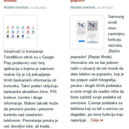
telefona
popravci
,
,
Mobilni telefoni
Mobilni telefoni
01.08.2022.
01.08.2022.
Samsung
uvodi
novu
zanimljivu
funkciju
nazvanu
„Režim
Istraživači iz kompanije
popravke“ (Repair Mode).
TrendMicro otkrili su u Google
Verovatno ste se bar jednom
Play prodavnici veći broj
našli u situaciji da ste morali da
aplikacija u kojima je sakriven
date telefon na popravku, koji je
malver čiji je cilj prikupljanje
bio prepun vaših fotografija,
ličnih bankarskih informacija od
poruka i drugih ličnih podataka,
korisnika. Takvi podaci uključuju
a niste mogli da uradite ništa da
bankarske akreditive žrtve, PIN
biste zaštitili svoje podatke od
kodove, lozinke i druge
servisera. Curenje podataka sa
informacije. Malver takođe može
telefona koji su bili u servisu se
da presreće poruke i preuzme
događalo, pa nova funkcija koju
kontrolu nad zaraženim
najavljuje...
Dalje
telefonom. Presretanje poruka je
već dovoljno loše, ali krađa...