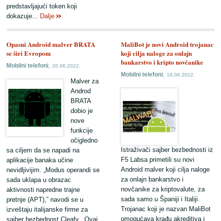
predstavljajući token koji
dokazuje...
Dalje
Opasni Android malver BRATA
MaliBot je novi Android trojanac
se širi Evropom
koji cilja naloge za onlajn
bankarstvo i kripto novčanike
,
Mobilni telefoni
20.06.2022.
,
Mobilni telefoni
16.06.2022.
Malver za
Androd
BRATA
dobio je
nove
funkcije
očigledno
Istraživači sajber bezbednosti iz
sa ciljem da se napadi na
F5 Labsa primetili su novi
aplikacije banaka učine
Android malver koji cilja naloge
nevidljivijim. „Modus operandi se
za onlajn bankarstvo i
sada uklapa u obrazac
novčanike za kriptovalute, za
aktivnosti napredne trajne
sada samo u Španiji i Italiji.
pretnje (APT),” navodi se u
Trojanac koji je nazvan MaliBot
izveštaju italijanske firme za
omogućava krađu akreditiva i
sajber bezbednost Cleafy. „Ovaj