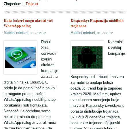
Zimperium...
Dalje
Kako hakeri mogu ukrasti vaš
Kaspersky: Ekspanzija mobilnih
WhatsApp nalog
trojanaca
,
,
Mobilni telefoni
Mobilni telefoni
01.06.2022.
31.05.2022.
Rahul
Kvartalni
Sasi,
izveštaj
osnivač i
kompanije
izvršni
direktor
kompanije
za zaštitu
Kaspersky o distribuciji malvera
digitalnih rizika CloudSEK,
za mobilne uređaje beleži
otkrio je da postoji način na koji
opadajući trend koji je započeo
je moguće preoteti nečiji
krajem 2020. Međutim, uprkos
WhatsApp nalog i dobiti pristup
sveukupnom smanjenju broja
porukama i listi kontakata.
malvera, Kaspersky izveštava o
Napadaču je potrebno samo
porastu distribucije trojanaca,
nekoliko minuta da preuzme
uključujući generičke trojance,
WhatsApp nalog žrtve, ali mora
bankarske trojance i špijunski
da zna broj njen telefona i da
softver. Sve je veći fokus na