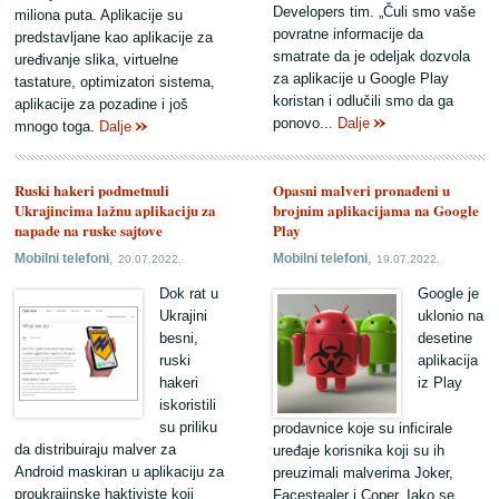
Developers tim. „Čuli smo vaše
miliona puta. Aplikacije su
povratne informacije da
predstavljane kao aplikacije za
smatrate da je odeljak dozvola
uređivanje slika, virtuelne
za aplikacije u Google Play
tastature, optimizatori sistema,
koristan i odlučili smo da ga
aplikacije za pozadine i još
ponovo...
Dalje
mnogo toga.
Dalje
Ruski hakeri podmetnuli
Opasni malveri pronađeni u
Ukrajincima lažnu aplikaciju za
brojnim aplikacijama na Google
napade na ruske sajtove
Play
,
,
Mobilni telefoni
Mobilni telefoni
20.07.2022.
19.07.2022.
Dok rat u
Google je
Ukrajini
uklonio na
besni,
desetine
ruski
aplikacija
hakeri
iz Play
iskoristili
su priliku
prodavnice koje su inficirale
da distribuiraju malver za
uređaje korisnika koji su ih
Android maskiran u aplikaciju za
preuzimali malverima Joker,
proukrajinske haktiviste koji
Facestealer i Coper. Iako se