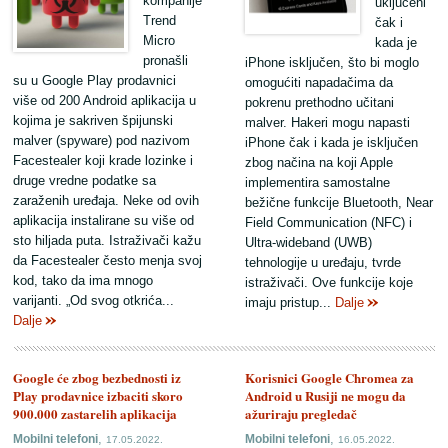
kompanije
uključeni
Trend
čak i
Micro
kada je
pronašli
iPhone isključen, što bi moglo
su u Google Play prodavnici
omogućiti napadačima da
više od 200 Android aplikacija u
pokrenu prethodno učitani
kojima je sakriven špijunski
malver. Hakeri mogu napasti
malver (spyware) pod nazivom
iPhone čak i kada je isključen
Facestealer koji krade lozinke i
zbog načina na koji Apple
druge vredne podatke sa
implementira samostalne
zaraženih uređaja. Neke od ovih
bežične funkcije Bluetooth, Near
aplikacija instalirane su više od
Field Communication (NFC) i
sto hiljada puta. Istraživači kažu
Ultra-wideband (UWB)
da Facestealer često menja svoj
tehnologije u uređaju, tvrde
kod, tako da ima mnogo
istraživači. Ove funkcije koje
varijanti. „Od svog otkrića...
imaju pristup...
Dalje
Dalje
Google će zbog bezbednosti iz
Korisnici Google Chromea za
Play prodavnice izbaciti skoro
Android u Rusiji ne mogu da
900.000 zastarelih aplikacija
ažuriraju pregledač
,
,
Mobilni telefoni
Mobilni telefoni
17.05.2022.
16.05.2022.