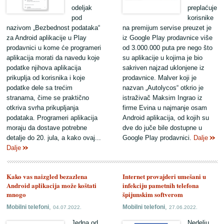
odeljak
preplaćuje
pod
korisnike
nazivom „Bezbednost podataka“
na premijum servise preuzet je
za Android aplikacije u Play
iz Google Play prodavnice više
prodavnici u kome će programeri
od 3.000.000 puta pre nego što
aplikacija morati da navedu koje
su aplikacije u kojima je bio
podatke njihova aplikacija
sakriven najzad uklonjene iz
prikuplja od korisnika i koje
prodavnice. Malver koji je
podatke dele sa trećim
nazvan „Autolycos“ otkrio je
stranama, čime se praktično
istraživač Maksim Ingrao iz
otkriva svrha prikupljanja
firme Evina u najmanje osam
podataka. Programeri aplikacija
Android aplikacija, od kojih su
moraju da dostave potrebne
dve do juče bile dostupne u
detalje do 20. jula, a kako ovaj...
Google Play prodavnici.
Dalje
Dalje
Kako vas naizgled bezazlena
Internet provajderi umešani u
Android aplikacija može koštati
infekciju pametnih telefona
mnogo
špijunskim softverom
,
,
Mobilni telefoni
Mobilni telefoni
04.07.2022.
27.06.2022.
Jedna od
Nedelju