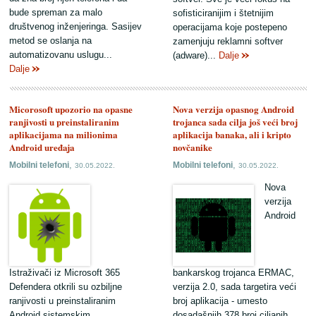
bude spreman za malo
sofisticiranijim i štetnijim
društvenog inženjeringa. Sasijev
operacijama koje postepeno
metod se oslanja na
zamenjuju reklamni softver
automatizovanu uslugu...
(adware)...
Dalje
Dalje
Micorosoft upozorio na opasne
Nova verzija opasnog Android
ranjivosti u preinstaliranim
trojanca sada cilja još veći broj
aplikacijama na milionima
aplikacija banaka, ali i kripto
Android uređaja
novčanike
,
,
Mobilni telefoni
Mobilni telefoni
30.05.2022.
30.05.2022.
Nova
verzija
Android
Istraživači iz Microsoft 365
bankarskog trojanca ERMAC,
Defendera otkrili su ozbiljne
verzija 2.0, sada targetira veći
ranjivosti u preinstaliranim
broj aplikacija - umesto
Android sistemskim
dosadašnjih 378 broj ciljanih