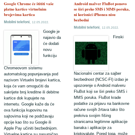
Google Chrome će štititi vaše
Android malver FluBot ponovo
platne kartice virtuelnim
se širi preko SMS i MMS poruka,
brojevima kartica
ni korisnici iPhonea nisu
bezbedni
,
Mobilni telefoni
12.05.2022.
,
Mobilni telefoni
12.05.2022.
Google je
Finski
najavio da
će dodati
novu
funkciju
Chromeovom sistemu
Nacionalni centar za sajber
automatskog popunjavanja pod
bezbednost (NCSC-FI) izdao je
nazivom Virtuelni brojevi kartica,
upozorenje o Android malveru
koja će vam omogućiti da
FluBot koji se širi preko SMS i
sakrijete broj kreditne ili debitne
MMS poruka. FluBot krade
kartice dok kupujete na
podatke za prijavu na bankovne
internetu. Google kaže da će
račune svojih žrtava tako što
ova funkcija kupovinu na
prekriva svojim fišing
sajtovima koji ne podržavaju
stranicama legitimne aplikacije
opcije kao što su Google ili
banaka i aplikacije za
Apple Pay učiniti bezbednijom.
kriptovalute. Pored toga, može
Virtuelne kartice su nasumično