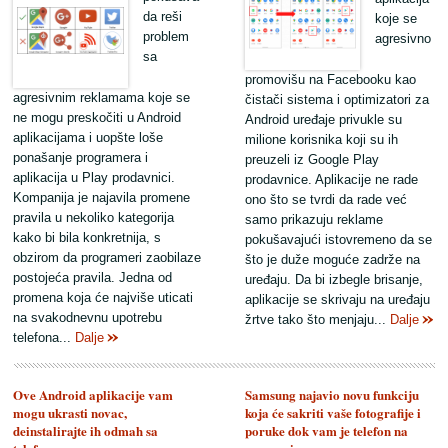
da reši
koje se
problem
agresivno
sa
promovišu na Facebooku kao
agresivnim reklamama koje se
čistači sistema i optimizatori za
ne mogu preskočiti u Android
Android uređaje privukle su
aplikacijama i uopšte loše
milione korisnika koji su ih
ponašanje programera i
preuzeli iz Google Play
aplikacija u Play prodavnici.
prodavnice. Aplikacije ne rade
Kompanija je najavila promene
ono što se tvrdi da rade već
pravila u nekoliko kategorija
samo prikazuju reklame
kako bi bila konkretnija, s
pokušavajući istovremeno da se
obzirom da programeri zaobilaze
što je duže moguće zadrže na
postojeća pravila. Jedna od
uređaju. Da bi izbegle brisanje,
promena koja će najviše uticati
aplikacije se skrivaju na uređaju
na svakodnevnu upotrebu
žrtve tako što menjaju...
Dalje
telefona...
Dalje
Ove Android aplikacije vam
Samsung najavio novu funkciju
mogu ukrasti novac,
koja će sakriti vaše fotografije i
deinstalirajte ih odmah sa
poruke dok vam je telefon na