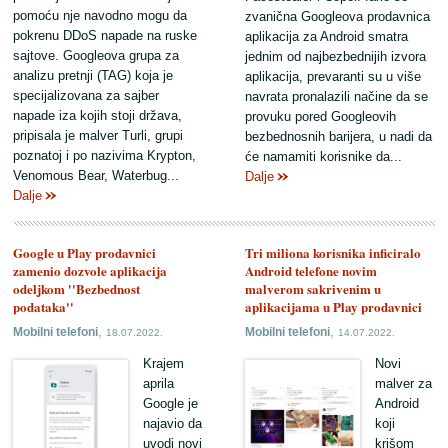
pomoću nje navodno mogu da
zvanična Googleova prodavnica
pokrenu DDoS napade na ruske
aplikacija za Android smatra
sajtove. Googleova grupa za
jednim od najbezbednijih izvora
analizu pretnji (TAG) koja je
aplikacija, prevaranti su u više
specijalizovana za sajber
navrata pronalazili načine da se
napade iza kojih stoji država,
provuku pored Googleovih
pripisala je malver Turli, grupi
bezbednosnih barijera, u nadi da
poznatoj i po nazivima Krypton,
će namamiti korisnike da...
Venomous Bear, Waterbug...
Dalje
Dalje
Google u Play prodavnici
Tri miliona korisnika inficiralo
zamenio dozvole aplikacija
Android telefone novim
odeljkom ''Bezbednost
malverom sakrivenim u
podataka''
aplikacijama u Play prodavnici
,
,
Mobilni telefoni
Mobilni telefoni
18.07.2022.
14.07.2022.
Krajem
Novi
aprila
malver za
Google je
Android
najavio da
koji
uvodi novi
krišom