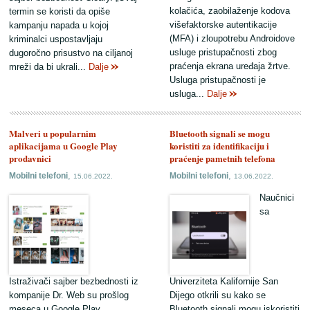
kolačića, zaobilaženje kodova
termin se koristi da opiše
višefaktorske autentikacije
kampanju napada u kojoj
(MFA) i zloupotrebu Androidove
kriminalci uspostavljaju
usluge pristupačnosti zbog
dugoročno prisustvo na ciljanoj
praćenja ekrana uređaja žrtve.
mreži da bi ukrali...
Dalje
Usluga pristupačnosti je
usluga...
Dalje
Malveri u popularnim
Bluetooth signali se mogu
aplikacijama u Google Play
koristiti za identifikaciju i
prodavnici
praćenje pametnih telefona
,
,
Mobilni telefoni
Mobilni telefoni
15.06.2022.
13.06.2022.
Naučnici
sa
Istraživači sajber bezbednosti iz
Univerziteta Kalifornije San
kompanije Dr. Web su prošlog
Dijego otkrili su kako se
meseca u Google Play
Bluetooth signali mogu iskoristiti