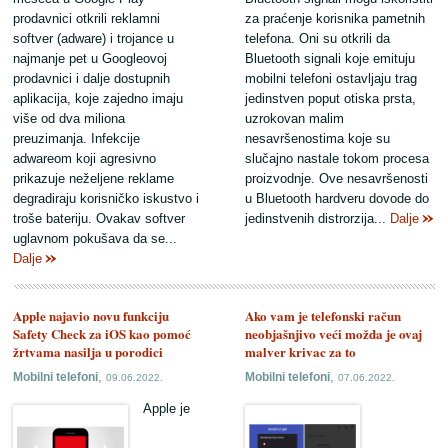
prodavnici otkrili reklamni
za praćenje korisnika pametnih
softver (adware) i trojance u
telefona. Oni su otkrili da
najmanje pet u Googleovoj
Bluetooth signali koje emituju
prodavnici i dalje dostupnih
mobilni telefoni ostavljaju trag
aplikacija, koje zajedno imaju
jedinstven poput otiska prsta,
više od dva miliona
uzrokovan malim
preuzimanja. Infekcije
nesavršenostima koje su
adwareom koji agresivno
slučajno nastale tokom procesa
prikazuje neželjene reklame
proizvodnje. Ove nesavršenosti
degradiraju korisničko iskustvo i
u Bluetooth hardveru dovode do
troše bateriju. Ovakav softver
jedinstvenih distrorzija...
Dalje
uglavnom pokušava da se...
Dalje
Apple najavio novu funkciju
Ako vam je telefonski račun
Safety Check za iOS kao pomoć
neobjašnjivo veći možda je ovaj
žrtvama nasilja u porodici
malver krivac za to
,
,
Mobilni telefoni
Mobilni telefoni
09.06.2022.
07.06.2022.
Apple je