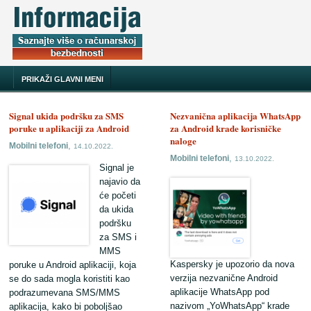
PRIKAŽI GLAVNI MENI
Signal ukida podršku za SMS
Nezvanična aplikacija WhatsApp
poruke u aplikaciji za Android
za Android krade korisničke
naloge
,
Mobilni telefoni
14.10.2022.
,
Mobilni telefoni
13.10.2022.
Signal je
najavio da
će početi
da ukida
podršku
za SMS i
MMS
Kaspersky je upozorio da nova
poruke u Android aplikaciji, koja
verzija nezvanične Android
se do sada mogla koristiti kao
aplikacije WhatsApp pod
podrazumevana SMS/MMS
nazivom „YoWhatsApp“ krade
aplikacija, kako bi poboljšao