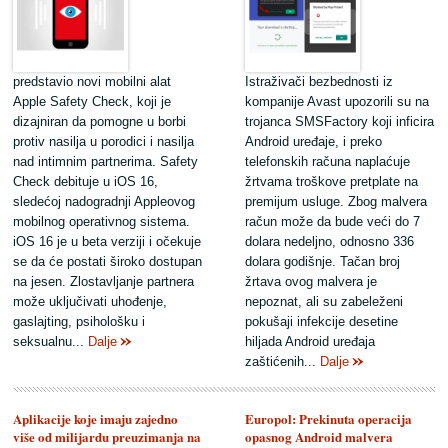
predstavio novi mobilni alat
Istraživači bezbednosti iz
Apple Safety Check, koji je
kompanije Avast upozorili su na
dizajniran da pomogne u borbi
trojanca SMSFactory koji inficira
protiv nasilja u porodici i nasilja
Android uređaje, i preko
nad intimnim partnerima. Safety
telefonskih računa naplaćuje
Check debituje u iOS 16,
žrtvama troškove pretplate na
sledećoj nadogradnji Appleovog
premijum usluge. Zbog malvera
mobilnog operativnog sistema.
račun može da bude veći do 7
iOS 16 je u beta verziji i očekuje
dolara nedeljno, odnosno 336
se da će postati široko dostupan
dolara godišnje. Tačan broj
na jesen. Zlostavljanje partnera
žrtava ovog malvera je
može uključivati uhođenje,
nepoznat, ali su zabeleženi
gaslajting, psihološku i
pokušaji infekcije desetine
seksualnu...
Dalje
hiljada Android uređaja
zaštićenih...
Dalje
Aplikacije koje imaju zajedno
Europol: Prekinuta operacija
više od milijardu preuzimanja na
opasnog Android malvera