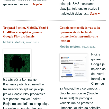
pristupiti SMS porukama,
generisani brojevi...
Dalje
obavljati telefonske pozive i
nadgledati dolazna...
Dalje
Trojanci Jocker, MobOk, Vesub i
Google pomoćnik će vas sada
GriftHorse u aplikacijama u
upozoravati da treba da
Google Play prodavnici
promenite kompromitovanu
lozinku
,
Mobilni telefoni
10.05.2022.
,
Mobilni telefoni
06.05.2022.
Prošle
godine,
Google je
najavio da
će uvesti
funkciju u
Istraživači iz kompanije
Chromeu
Kaspersky otkrili su nekoliko
za Android koja će omogućiti
trojanizovanih aplikacija koje
Google pomoćniku (Google
preko Google Play prodavnice
Assistant) da pomogne
šire poznati malver Jocker.
korisnicima da promene
Brojni trojanci krišom pretplaćuju
ukradene lozinke sa nekoliko
korisnike na servise koji se