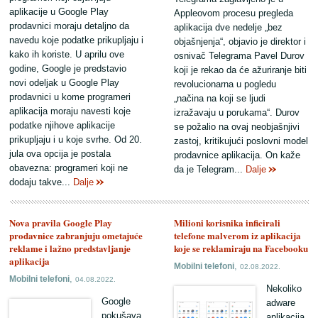
aplikacije u Google Play
Appleovom procesu pregleda
prodavnici moraju detaljno da
aplikacija dve nedelje „bez
navedu koje podatke prikupljaju i
objašnjenja“, objavio je direktor i
kako ih koriste. U aprilu ove
osnivač Telegrama Pavel Durov
godine, Google je predstavio
koji je rekao da će ažuriranje biti
novi odeljak u Google Play
revolucionarna u pogledu
prodavnici u kome programeri
„načina na koji se ljudi
aplikacija moraju navesti koje
izražavaju u porukama“. Durov
podatke njihove aplikacije
se požalio na ovaj neobjašnjivi
prikupljaju i u koje svrhe. Od 20.
zastoj, kritikujući poslovni model
jula ova opcija je postala
prodavnice aplikacija. On kaže
obavezna: programeri koji ne
da je Telegram...
Dalje
dodaju takve...
Dalje
Nova pravila Google Play
Milioni korisnika inficirali
prodavnice zabranjuju ometajuće
telefone malverom iz aplikacija
reklame i lažno predstavljanje
koje se reklamiraju na Facebooku
aplikacija
,
Mobilni telefoni
02.08.2022.
,
Mobilni telefoni
04.08.2022.
Nekoliko
Google
adware
pokušava
aplikacija