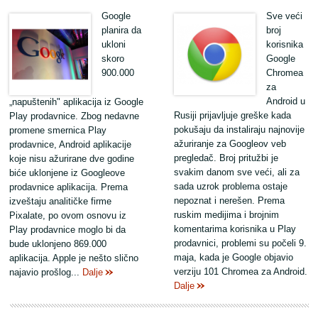
Google
Sve veći
planira da
broj
ukloni
korisnika
skoro
Google
900.000
Chromea
za
Android u
„napuštenih" aplikacija iz Google
Rusiji prijavljuje greške kada
Play prodavnice. Zbog nedavne
pokušaju da instaliraju najnovije
promene smernica Play
ažuriranje za Googleov veb
prodavnice, Android aplikacije
pregledač. Broj pritužbi je
koje nisu ažurirane dve godine
svakim danom sve veći, ali za
biće uklonjene iz Googleove
sada uzrok problema ostaje
prodavnice aplikacija. Prema
nepoznat i nerešen. Prema
izveštaju analitičke firme
ruskim medijima i brojnim
Pixalate, po ovom osnovu iz
komentarima korisnika u Play
Play prodavnice moglo bi da
prodavnici, problemi su počeli 9.
bude uklonjeno 869.000
maja, kada je Google objavio
aplikacija. Apple je nešto slično
verziju 101 Chromea za Android.
najavio prošlog...
Dalje
Dalje