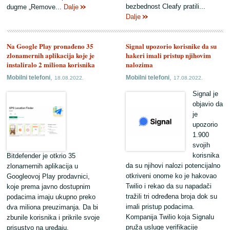
bezbednost Cleafy pratili...
dugme „Remove...
Dalje
Dalje
Na Google Play pronađeno 35
Signal upozorio korisnike da su
zlonamernih aplikacija koje je
hakeri imali pristup njihovim
instaliralo 2 miliona korisnika
nalozima
,
,
Mobilni telefoni
Mobilni telefoni
18.08.2022.
17.08.2022.
Signal je
objavio da
je
upozorio
1.900
svojih
korisnika
Bitdefender je otkrio 35
da su njihovi nalozi potencijalno
zlonamernih aplikacija u
otkriveni onome ko je hakovao
Googleovoj Play prodavnici,
Twilio i rekao da su napadači
koje prema javno dostupnim
tražili tri određena broja dok su
podacima imaju ukupno preko
imali pristup podacima.
dva miliona preuzimanja. Da bi
Kompanija Twilio koja Signalu
zbunile korisnika i prikrile svoje
pruža usluge verifikacije
prisustvo na uređaju,