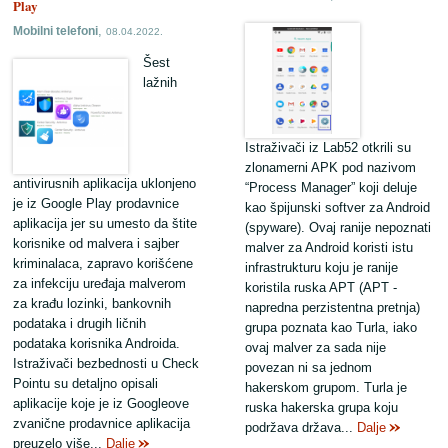
Play
,
Mobilni telefoni
08.04.2022.
Šest
lažnih
Istraživači iz Lab52 otkrili su
zlonamerni APK pod nazivom
antivirusnih aplikacija uklonjeno
“Process Manager” koji deluje
je iz Google Play prodavnice
kao špijunski softver za Android
aplikacija jer su umesto da štite
(spyware). Ovaj ranije nepoznati
korisnike od malvera i sajber
malver za Android koristi istu
kriminalaca, zapravo korišćene
infrastrukturu koju je ranije
za infekciju uređaja malverom
koristila ruska APT (APT -
za krađu lozinki, bankovnih
napredna perzistentna pretnja)
podataka i drugih ličnih
grupa poznata kao Turla, iako
podataka korisnika Androida.
ovaj malver za sada nije
Istraživači bezbednosti u Check
povezan ni sa jednom
Pointu su detaljno opisali
hakerskom grupom. Turla je
aplikacije koje je iz Googleove
ruska hakerska grupa koju
zvanične prodavnice aplikacija
podržava država...
Dalje
preuzelo više...
Dalje