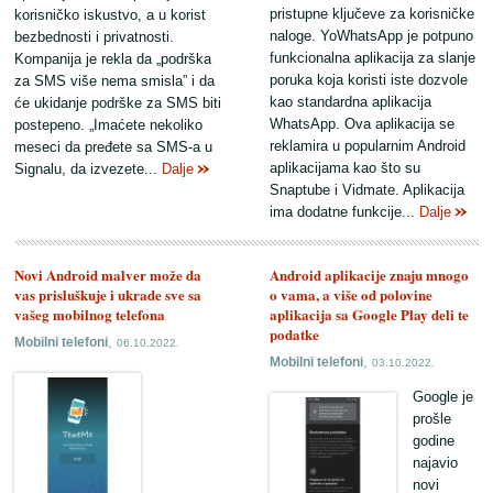
pristupne ključeve za korisničke
korisničko iskustvo, a u korist
naloge. YoWhatsApp je potpuno
bezbednosti i privatnosti.
funkcionalna aplikacija za slanje
Kompanija je rekla da „podrška
poruka koja koristi iste dozvole
za SMS više nema smisla” i da
kao standardna aplikacija
će ukidanje podrške za SMS biti
WhatsApp. Ova aplikacija se
postepeno. „Imaćete nekoliko
reklamira u popularnim Android
meseci da pređete sa SMS-a u
aplikacijama kao što su
Signalu, da izvezete...
Dalje
Snaptube i Vidmate. Aplikacija
ima dodatne funkcije...
Dalje
Novi Android malver može da
Android aplikacije znaju mnogo
vas prisluškuje i ukrade sve sa
o vama, a više od polovine
vašeg mobilnog telefona
aplikacija sa Google Play deli te
podatke
,
Mobilni telefoni
06.10.2022.
,
Mobilni telefoni
03.10.2022.
Google je
prošle
godine
najavio
novi