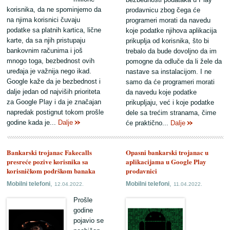
korisnika, da ne spominjemo da
prodavnicu zbog čega će
na njima korisnici čuvaju
programeri morati da navedu
podatke sa platnih kartica, lične
koje podatke njihova aplikacija
karte, da sa njih pristupaju
prikuplja od korisnika, što bi
bankovnim računima i još
trebalo da bude dovoljno da im
mnogo toga, bezbednost ovih
pomogne da odluče da li žele da
uređaja je važnija nego ikad.
nastave sa instalacijom. I ne
Google kaže da je bezbednost i
samo da će programeri morati
dalje jedan od najviših prioriteta
da navedu koje podatke
za Google Play i da je značajan
prikupljaju, već i koje podatke
napredak postignut tokom prošle
dele sa trećim stranama, čime
godine kada je...
Dalje
će praktično...
Dalje
Bankarski trojanac Fakecalls
Opasni bankarski trojanac u
presreće pozive korisnika sa
aplikacijama u Google Play
korisničkom podrškom banaka
prodavnici
,
,
Mobilni telefoni
Mobilni telefoni
12.04.2022.
11.04.2022.
Prošle
godine
pojavio se