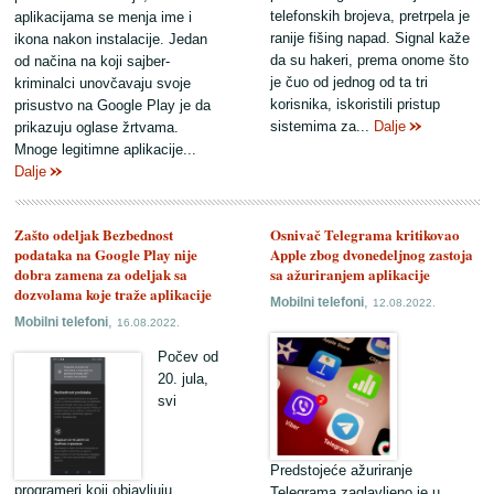
telefonskih brojeva, pretrpela je
aplikacijama se menja ime i
ranije fišing napad. Signal kaže
ikona nakon instalacije. Jedan
da su hakeri, prema onome što
od načina na koji sajber-
je čuo od jednog od ta tri
kriminalci unovčavaju svoje
korisnika, iskoristili pristup
prisustvo na Google Play je da
sistemima za...
Dalje
prikazuju oglase žrtvama.
Mnoge legitimne aplikacije...
Dalje
Zašto odeljak Bezbednost
Osnivač Telegrama kritikovao
podataka na Google Play nije
Apple zbog dvonedeljnog zastoja
dobra zamena za odeljak sa
sa ažuriranjem aplikacije
dozvolama koje traže aplikacije
,
Mobilni telefoni
12.08.2022.
,
Mobilni telefoni
16.08.2022.
Počev od
20. jula,
svi
Predstojeće ažuriranje
programeri koji objavljuju
Telegrama zaglavljeno je u