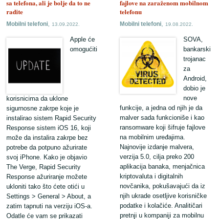
sa telefona, ali je bolje da to ne
fajlove na zaraženom mobilnom
radite
telefonu
,
,
Mobilni telefoni
Mobilni telefoni
13.09.2022.
19.08.2022.
Apple će
SOVA,
omogućiti
bankarski
trojanac
za
Android,
dobio je
nove
korisnicima da uklone
funkcije, a jedna od njih je da
sigurnosne zakrpe koje je
malver sada funkcioniše i kao
instalirao sistem Rapid Security
ransomware koji šifruje fajlove
Response sistem iOS 16, koji
na mobilnim uređajima.
može da instalira zakrpe bez
Najnovije izdanje malvera,
potrebe da potpuno ažurirate
verzija 5.0, cilja preko 200
svoj iPhone. Kako je objavio
aplikacija banaka, menjačnica
The Verge, Rapid Security
kriptovaluta i digitalnih
Response ažuriranje možete
novčanika, pokušavajući da iz
ukloniti tako što ćete otići u
njih ukrade osetljive korisničke
Settings > General > About, a
podatke i kolačiće. Analitičari
zatim tapnuti na verziju iOS-a.
pretnji u kompaniji za mobilnu
Odatle će vam se prikazati