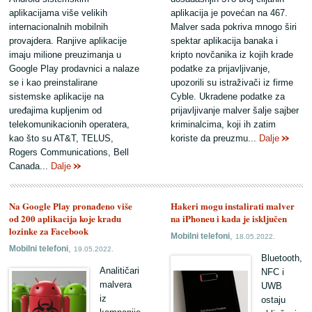
aplikacijama više velikih
aplikacija je povećan na 467.
internacionalnih mobilnih
Malver sada pokriva mnogo širi
provajdera. Ranjive aplikacije
spektar aplikacija banaka i
imaju milione preuzimanja u
kripto novčanika iz kojih krade
Google Play prodavnici a nalaze
podatke za prijavljivanje,
se i kao preinstalirane
upozorili su istraživači iz firme
sistemske aplikacije na
Cyble. Ukradene podatke za
uređajima kupljenim od
prijavljivanje malver šalje sajber
telekomunikacionih operatera,
kriminalcima, koji ih zatim
kao što su AT&T, TELUS,
koriste da preuzmu...
Dalje
Rogers Communications, Bell
Canada...
Dalje
Na Google Play pronađeno više
Hakeri mogu instalirati malver
od 200 aplikacija koje kradu
na iPhoneu i kada je isključen
lozinke za Facebook
,
Mobilni telefoni
18.05.2022.
,
Mobilni telefoni
19.05.2022.
Bluetooth,
Analitičari
NFC i
malvera
UWB
iz
ostaju