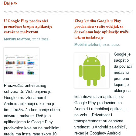
Dalje
U Google Play prodavnici
Zbog kritika Google u Play
pronađene brojne aplikacije
prodavnicu vratio odeljak sa
zaražene malverom
dozvolama koje aplikacije traže
tokom instalacije
,
Mobilni telefoni
27.07.2022.
,
Mobilni telefoni
25.07.2022.
Google je
saopštio
da povlači
nedavnu
promenu
kojom je
Proizvođač antivirusnog
uklonjena
softvera Dr. Web prijavio je
lista dozvola za aplikacije iz
Googleu niz zlonamernih
Google Play prodavnice za
Android aplikacija u kojima je
Android i u mobilnoj aplikaciji i
tim istraživača kompanije otkrio
na vebu. „Privatnost i
adware i malvere. Reč je o
transparentnost su osnovne
aplikacijama iz Google Play
vrednosti u Android zajednici“,
prodavnice koje su na mobilnim
rekao je Googleov Android
uređajima instalirane skoro 10