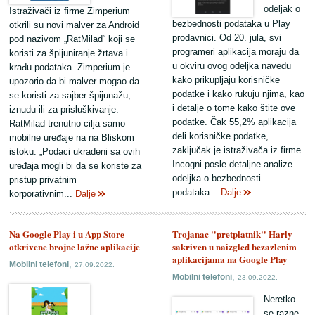
odeljak o
Istraživači iz firme Zimperium
bezbednosti podataka u Play
otkrili su novi malver za Android
prodavnici. Od 20. jula, svi
pod nazivom „RatMilad“ koji se
programeri aplikacija moraju da
koristi za špijuniranje žrtava i
u okviru ovog odeljka navedu
krađu podataka. Zimperium je
kako prikupljaju korisničke
upozorio da bi malver mogao da
podatke i kako rukuju njima, kao
se koristi za sajber špijunažu,
i detalje o tome kako štite ove
iznudu ili za prisluškivanje.
podatke. Čak 55,2% aplikacija
RatMilad trenutno cilja samo
deli korisničke podatke,
mobilne uređaje na na Bliskom
zaključak je istraživača iz firme
istoku. „Podaci ukradeni sa ovih
Incogni posle detaljne analize
uređaja mogli bi da se koriste za
odeljka o bezbednosti
pristup privatnim
podataka...
Dalje
korporativnim...
Dalje
Na Google Play i u App Store
Trojanac ''pretplatnik'' Harly
otkrivene brojne lažne aplikacije
sakriven u naizgled bezazlenim
aplikacijama na Google Play
,
Mobilni telefoni
27.09.2022.
,
Mobilni telefoni
23.09.2022.
Neretko
se razne