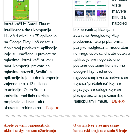
vrste
malvera
kriju iza
naizgled
Istraživači iz Satori Threat
bezopasnih aplikacija u
Intelligence tima kompanije
zvaničnoj Googleovoj Play
HUMAN otkrili su 75 aplikacija
prodavnici. Iako je platforma
na Google Play i još deset u
pažljivo nadgledana, moderatori
Appleovoj prodavnici aplikacija
ne mogu uvek da uhvate ovakve
koje su umešane u prevare sa
aplikacije pre nego što one
oglasima. Istraživači su ovu
postanu dostupne korisnicima
novu kampanju prevara sa
Google Play. Jedna od
oglasima nazvali „Scylla“, a
najpopularnijih vrsta malvera su
aplikacije koje su deo kampanje
trojanci “pretplatnici” koji se
zajedno imaju 13 miliona
prijavljuju za usluge koje se
instalacija. Osim što su
plaćaju bez znanja korisnika.
korisnike mobilnih uređaja
Najpopularniji među...
Dalje
preplavile vidljivim, ali i
skrivenim reklamama...
Dalje
Apple će vam omogućiti da
Ovaj malver više nije samo
uklonite sigurnosna ažuriranja
bankarski trojanac, sada šifruje