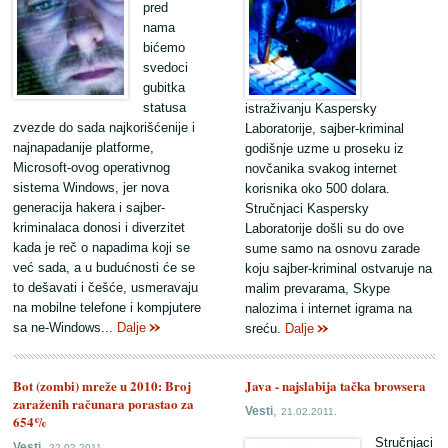
pred
nama
bićemo
svedoci
gubitka
statusa
istraživanju Kaspersky
zvezde do sada najkorišćenije i
Laboratorije, sajber-kriminal
najnapadanije platforme,
godišnje uzme u proseku iz
Microsoft-ovog operativnog
novčanika svakog internet
sistema Windows, jer nova
korisnika oko 500 dolara.
generacija hakera i sajber-
Stručnjaci Kaspersky
kriminalaca donosi i diverzitet
Laboratorije došli su do ove
kada je reč o napadima koji se
sume samo na osnovu zarade
već sada, a u budućnosti će se
koju sajber-kriminal ostvaruje na
to dešavati i češće, usmeravaju
malim prevarama, Skype
na mobilne telefone i kompjutere
nalozima i internet igrama na
sa ne-Windows...
Dalje
sreću.
Dalje
Bot (zombi) mreže u 2010: Broj
Java - najslabija tačka browsera
zaraženih računara porastao za
,
Vesti
21.02.2011.
654%
Stručnjaci
,
Vesti
22.02.2011.