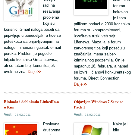
radi na
foruma
rešavanju
hakovan
problema
je i tom
koji su
prilikom podaci o 2000 korisnika
korisnici Gmail naloga počeli da
foruma su kompromitovani,
prijavljuju u ponedeljak, a tiče se
izveštava ruski veb sajt
poteškoća sa prijavljivanjem na
Lifenews. Maza.la je forum
naloge i iznenadni gubitak e-mail
zatvorenog tipa koji posećuju
poruka. Problem je pogodio
značajnija imena sajber-
hiljade korisnika Gmail servisa,
kriminalnog podzemlja. On je
ali se tačan broj korisnika još
napadnut 18. februara, a napad
uvek ne zna.
Dalje
su izvršili članovi konkurentskog
foruma, Direct Connection.
Dalje
Blokada i deblokada LinkedIn-a
Objavljen Windows 7 Service
u Kini
Pack 1
,
,
Vesti
Vesti
28.02.2011.
23.02.2011.
Poslovna
Kako je i
društvena
bilo