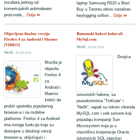
rezultata jednog od
laptop Samsung R525 u Best
komericijalnih antimalware
Buy u Torontu otkrio instaliran
proizvoda...
Dalje
keylogging softve...
Dalje
Objavljena finalna verzija
Rumunski hakeri hakovali
Firefox 4 za Android i Maemo
MySql.com
[VIDEO]
,
Vesti
29.03.2011.
,
Vesti
30.03.2011.
Dvojica
Mozilla je
objavila
Firefox 4
za
Android i
Maemo
rumunskih hakera, sa
želeći da
pseudonimima “TinKode” i
proširi upotrebu popularnog
“Ne0h”, napali su tokom vikenda
browser-a i na mobilne
MySQL.com i veb servere koji
platforme. Firefox 4 za Android
pripadaju kompaniji Sun
ima mnoge funkcije koje su
Microsystem koja je u
dostupne u desktop verziji
vlasništvu korporacije Oracle,
browser-a, uključujući i
iskoristivši SQL injection