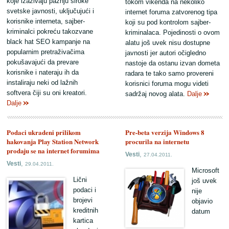
koje izazivaju pažnju široke
tokom vikenda na nekoliko
svetske javnosti, uključujući i
internet foruma zatvorenog tipa
korisnike interneta, sajber-
koji su pod kontrolom sajber-
kriminalci pokreću takozvane
kriminalaca. Pojedinosti o ovom
black hat SEO kampanje na
alatu još uvek nisu dostupne
popularnim pretraživačima
javnosti jer autori očigledno
pokušavajući da prevare
nastoje da ostanu izvan dometa
korisnike i nateraju ih da
radara te tako samo provereni
instaliraju neki od lažnih
korisnici foruma mogu videti
softvera čiji su oni kreatori.
sadržaj novog alata.
Dalje
Dalje
Podaci ukradeni prilikom
Pre-beta verzija Windows 8
hakovanja Play Station Network
procurila na internetu
prodaju se na internet forumima
,
Vesti
27.04.2011.
,
Vesti
29.04.2011.
Microsoft
Lični
još uvek
podaci i
nije
brojevi
objavio
kreditnih
datum
kartica