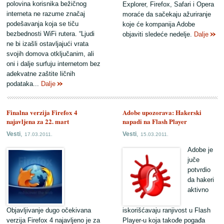
polovina korisnika bežičnog
Explorer, Firefox, Safari i Opera
interneta ne razume značaj
moraće da sačekaju ažuriranje
podešavanja koja se tiču
koje će kompanija Adobe
bezbednosti WiFi rutera. “Ljudi
objaviti sledeće nedelje.
Dalje
ne bi izašli ostavljajući vrata
svojih domova otključanim, ali
oni i dalje surfuju internetom bez
adekvatne zaštite ličnih
podataka...
Dalje
Finalna verzija Firefox 4
Adobe upozorava: Hakerski
najavljena za 22. mart
napadi na Flash Player
,
,
Vesti
Vesti
17.03.2011.
15.03.2011.
Adobe je
juče
potvrdio
da hakeri
aktivno
Objavljivanje dugo očekivana
iskorišćavaju ranjivost u Flash
verzija Firefox 4 najavljeno je za
Player-u koja takođe pogađa