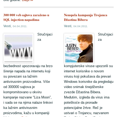
300 000 veb sajtova zaraženo u
Neuspela kampanja Trojanca
SQL injection napadima
Džastina Bibera
,
,
Vesti
Vesti
04.04.2011.
04.04.2011.
Stručnjaci
Stručnjaci
za
za
bezbednost upozoravaju na brzo
kompjuterske viruse upozorili su
širenje napada na internetu koji
internet korisnike o novom
su povezani sa lažnim
virusu koji pokušava da prevari
antivirusnim proizvodima. Više
Windows korisnike da pregledaju
od 300000 sajtova je
video snimak tinejdžerske
kompromitovano u okviru
zvezde Džastina Bibera.
kampanje nazvane “Liza Moon”,
Međutim, izgleda da virus ima
i sada se na njima nalaze linkovi
poteškoće da pronađe
ka lažnim antivirusnim
potencijalne žrtve. Reč je
proizvodima, kažu u kompaniji
ustvari o Trojancu, nazvanom