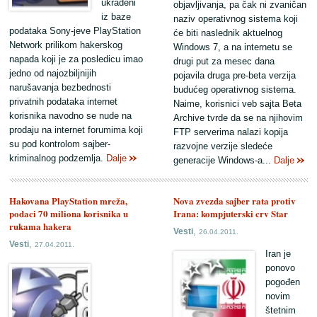
ukradeni
objavljivanja, pa čak ni zvaničan
iz baze
naziv operativnog sistema koji
podataka Sony-jeve PlayStation
će biti naslednik aktuelnog
Network prilikom hakerskog
Windows 7, a na internetu se
napada koji je za posledicu imao
drugi put za mesec dana
jedno od najozbiljnijih
pojavila druga pre-beta verzija
narušavanja bezbednosti
budućeg operativnog sistema.
privatnih podataka internet
Naime, korisnici veb sajta Beta
korisnika navodno se nude na
Archive tvrde da se na njihovim
prodaju na internet forumima koji
FTP serverima nalazi kopija
su pod kontrolom sajber-
razvojne verzije sledeće
kriminalnog podzemlja.
Dalje
generacije Windows-a...
Dalje
Hakovana PlayStation mreža,
Nova zvezda sajber rata protiv
podaci 70 miliona korisnika u
Irana: kompjuterski crv Star
rukama hakera
,
Vesti
26.04.2011.
,
Vesti
27.04.2011.
Iran je
ponovo
pogođen
novim
štetnim