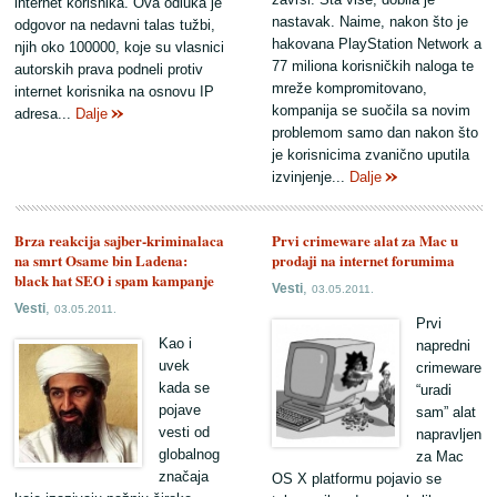
internet korisnika. Ova odluka je
nastavak. Naime, nakon što je
odgovor na nedavni talas tužbi,
hakovana PlayStation Network a
njih oko 100000, koje su vlasnici
77 miliona korisničkih naloga te
autorskih prava podneli protiv
mreže kompromitovano,
internet korisnika na osnovu IP
kompanija se suočila sa novim
adresa...
Dalje
problemom samo dan nakon što
je korisnicima zvanično uputila
izvinjenje...
Dalje
Brza reakcija sajber-kriminalaca
Prvi crimeware alat za Mac u
na smrt Osame bin Ladena:
prodaji na internet forumima
black hat SEO i spam kampanje
,
Vesti
03.05.2011.
,
Vesti
03.05.2011.
Prvi
Kao i
napredni
uvek
crimeware
kada se
“uradi
pojave
sam” alat
vesti od
napravljen
globalnog
za Mac
značaja
OS X platformu pojavio se