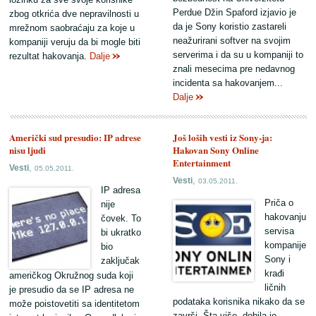
Perdue Džin Spaford izjavio je
zbog otkrića dve nepravilnosti u
da je Sony koristio zastareli
mrežnom saobraćaju za koje u
neažurirani softver na svojim
kompaniji veruju da bi mogle biti
serverima i da su u kompaniji to
rezultat hakovanja.
Dalje
znali mesecima pre nedavnog
incidenta sa hakovanjem...
Dalje
Američki sud presudio: IP adrese
Još loših vesti iz Sony-ja:
nisu ljudi
Hakovan Sony Online
Entertainment
,
Vesti
05.05.2011.
,
Vesti
03.05.2011.
IP adresa
Priča o
nije
hakovanju
čovek. To
servisa
bi ukratko
kompanije
bio
Sony i
zaključak
krađi
američkog Okružnog suda koji
ličnih
je presudio da se IP adresa ne
podataka korisnika nikako da se
može poistovetiti sa identitetom
završi. Šta više, dobila je