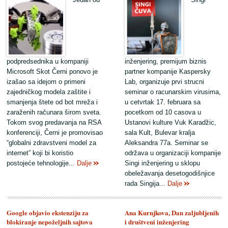
podpredsednika u kompaniji
inženjering, premijum biznis
Microsoft Skot Černi ponovo je
partner kompanije Kaspersky
izašao sa idejom o primeni
Lab, organizuje prvi strucni
zajedničkog modela zaštite i
seminar o racunarskim virusima,
smanjenja štete od bot mreža i
u cetvrtak 17. februara sa
zaraženih računara širom sveta.
pocetkom od 10 casova u
Tokom svog predavanja na RSA
Ustanovi kulture Vuk Karadžic,
konferenciji, Černi je promovisao
sala Kult, Bulevar kralja
“globalni zdravstveni model za
Aleksandra 77a. Seminar se
internet” koji bi koristio
održava u organizaciji kompanije
postojeće tehnologije...
Dalje
Singi inženjering u sklopu
obeležavanja desetogodišnjice
rada Singija...
Dalje
Google objavio ekstenziju za
Ana Kurnjkova, Dan zaljubljenih
blokiranje nepoželjnih sajtova
i društveni inženjering