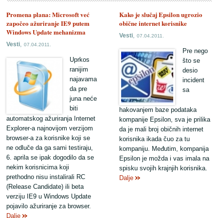
Promena plana: Microsoft već
Kako je slučaj Epsilon ugrozio
započeo ažuriranje IE9 putem
obične internet korisnike
Windows Update mehanizma
,
Vesti
07.04.2011.
,
Vesti
07.04.2011.
Pre nego
Uprkos
što se
ranijim
desio
najavama
incident
da pre
sa
juna neće
biti
hakovanjem baze podataka
automatskog ažuriranja Internet
kompanije Epsilon, sva je prilika
Explorer-a najnovijom verzijom
da je mali broj običnih internet
browser-a za korisnike koji se
korisnika ikada čuo za tu
ne odluče da ga sami testiraju,
kompaniju. Međutim, kompanija
6. aprila se ipak dogodilo da se
Epsilon je možda i vas imala na
nekim korisnicima koji
spisku svojih krajnjih korisnika.
prethodno nisu instalirali RC
Dalje
(Release Candidate) ili beta
verziju IE9 u Windows Update
pojavilo ažuriranje za browser.
Dalje