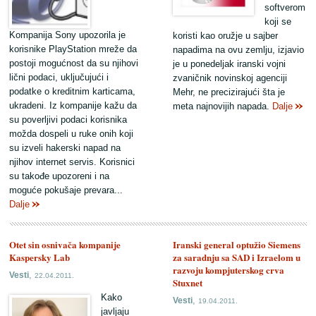
softverom
koji se
Kompanija Sony upozorila je
koristi kao oružje u sajber
korisnike PlayStation mreže da
napadima na ovu zemlju, izjavio
postoji mogućnost da su njihovi
je u ponedeljak iranski vojni
lični podaci, uključujući i
zvaničnik novinskoj agenciji
podatke o kreditnim karticama,
Mehr, ne precizirajući šta je
ukradeni. Iz kompanije kažu da
meta najnovijih napada.
Dalje
su poverljivi podaci korisnika
možda dospeli u ruke onih koji
su izveli hakerski napad na
njihov internet servis. Korisnici
su takođe upozoreni i na
moguće pokušaje prevara...
Dalje
Otet sin osnivača kompanije
Iranski general optužio Siemens
Kaspersky Lab
za saradnju sa SAD i Izraelom u
razvoju kompjuterskog crva
,
Vesti
22.04.2011.
Stuxnet
Kako
,
Vesti
19.04.2011.
javljaju