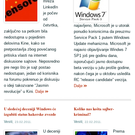
mreža
LinkedIn
je počev
od
četvrtka,
najavljeno, Microsoft je u utorak
zaključno sa petkom bila
ponudio korisnicima da preuzmu
nedostupna u pojedinim
Service Pack 1 putem Windows
delovima Kine, kako se
Update mehanizma. Microsoft je
pretpostavlja zbog povećanog
najavio objavljivanje Windws 7
pritiska vlasti na internet
SP1 još pre godinu dana,
diskusione sajtove. Neposredno
isporučujući javno dostupnu
pre nego što je sajt postao
beta verziju u julu prošle godine,
nedostupan, jedan od korisnika
nakon čega je u oktobru usledila
na forumu pokrenuo je diskusiju
RC “release candidate” verzija.
o ideji takozvane “Jasmin
Dalje
revolucije” u Kini.
Dalje
U sledećoj deceniji Windows će
Koliko nas košta sajber-
izgubiti status hakerske zvezde
kriminal?
,
,
Vesti
Vesti
23.02.2011.
22.02.2011.
U deceniji
Prema