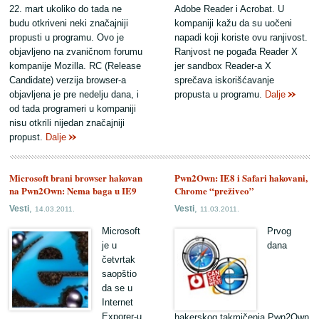
22. mart ukoliko do tada ne
Adobe Reader i Acrobat. U
budu otkriveni neki značajniji
kompaniji kažu da su uočeni
propusti u programu. Ovo je
napadi koji koriste ovu ranjivost.
objavljeno na zvaničnom forumu
Ranjvost ne pogađa Reader X
kompanije Mozilla. RC (Release
jer sandbox Reader-a X
Candidate) verzija browser-a
sprečava iskorišćavanje
objavljena je pre nedelju dana, i
propusta u programu.
Dalje
od tada programeri u kompaniji
nisu otkrili nijedan značajniji
propust.
Dalje
Microsoft brani browser hakovan
Pwn2Own: IE8 i Safari hakovani,
na Pwn2Own: Nema baga u IE9
Chrome “preživeo”
,
,
Vesti
Vesti
14.03.2011.
11.03.2011.
Microsoft
Prvog
je u
dana
četvrtak
saopštio
da se u
Internet
Exporer-u
hakerskog takmičenja Pwn2Own