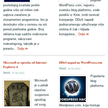
pogodili
poslednjeg kvartala prošle
WordPress.com, najveću
godine više od milion veb
svetsku blog platformu, vode
sajtova zaraženo je
poreklo iz Kine, tvrdi osnivač
zlonamernim programima, što je
kompanije. DDoS napadi
dvostruko više u osnosu na isti
podrazumevaju udruživanje više
period prethodne godine. Broj
stotina ili čak i hiljada
reklama koje sadrže maliciozne
kompjutera...
Dalje
programe, takozvani
malvertajzing, takođe je u
porastu...
Dalje
Microsoft se oprašta od Internet
DDoS napad na WordPress.com
Explorer 6
,
Vesti
04.03.2011.
,
Vesti
07.03.2011.
Popularna
Microsoft
blog
je u petak
platforma
otpočeo
svojevrsni
oproštaj
od svog
Wordpress.com, koja hostuje