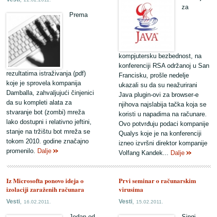
za
Prema
kompjutersku bezbednost, na
konferenciji RSA održanoj u San
rezultatima istraživanja (pdf)
Francisku, prošle nedelje
koje je sprovela kompanija
ukazali su da su neažurirani
Damballa, zahvaljujući činjenici
Java plugin-ovi za browser-e
da su kompleti alata za
njihova najslabija tačka koja se
stvaranje bot (zombi) mreža
koristi u napadima na računare.
lako dostupni i relativno jeftini,
Ovo potvrđuju podaci kompanije
stanje na tržištu bot mreža se
Qualys koje je na konferenciji
tokom 2010. godine značajno
izneo izvršni direktor kompanije
promenilo.
Dalje
Volfang Kandek...
Dalje
Iz Microsofta ponovo ideja o
Prvi seminar o računarskim
izolaciji zaraženih računara
virusima
,
,
Vesti
Vesti
16.02.2011.
15.02.2011.
Jedan od
Singi