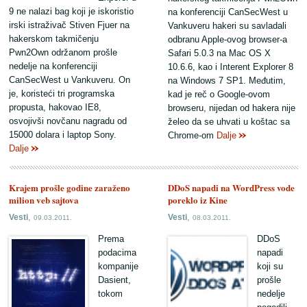
9 ne nalazi bag koji je iskoristio
na konferenciji CanSecWest u
irski istraživač Stiven Fjuer na
Vankuveru hakeri su savladali
hakerskom takmičenju
odbranu Apple-ovog browser-a
Pwn2Own održanom prošle
Safari 5.0.3 na Mac OS X
nedelje na konferenciji
10.6.6, kao i Interent Explorer 8
CanSecWest u Vankuveru. On
na Windows 7 SP1. Međutim,
je, koristeći tri programska
kad je reč o Google-ovom
propusta, hakovao IE8,
browseru, nijedan od hakera nije
osvojivši novčanu nagradu od
želeo da se uhvati u koštac sa
15000 dolara i laptop Sony.
Chrome-om
Dalje
Dalje
Krajem prošle godine zaraženo
DDoS napadi na WordPress vode
milion veb sajtova
poreklo iz Kine
,
,
Vesti
Vesti
09.03.2011.
08.03.2011.
Prema
DDoS
podacima
napadi
kompanije
koji su
Dasient,
prošle
tokom
nedelje