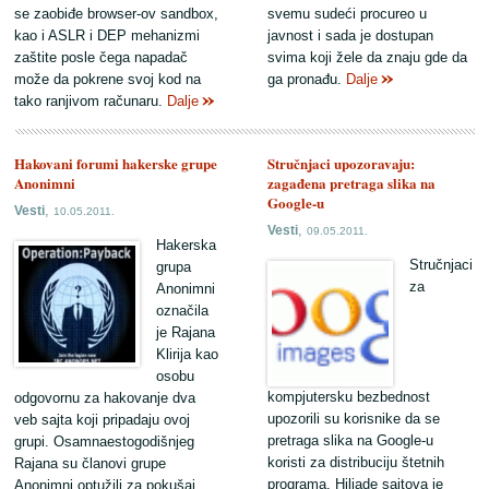
se zaobiđe browser-ov sandbox,
svemu sudeći procureo u
kao i ASLR i DEP mehanizmi
javnost i sada je dostupan
zaštite posle čega napadač
svima koji žele da znaju gde da
može da pokrene svoj kod na
ga pronađu.
Dalje
tako ranjivom računaru.
Dalje
Hakovani forumi hakerske grupe
Stručnjaci upozoravaju:
Anonimni
zagađena pretraga slika na
Google-u
,
Vesti
10.05.2011.
,
Vesti
09.05.2011.
Hakerska
Stručnjaci
grupa
za
Anonimni
označila
je Rajana
Klirija kao
osobu
kompjutersku bezbednost
odgovornu za hakovanje dva
upozorili su korisnike da se
veb sajta koji pripadaju ovoj
pretraga slika na Google-u
grupi. Osamnaestogodišnjeg
koristi za distribuciju štetnih
Rajana su članovi grupe
programa. Hiljade sajtova je
Anonimni optužili za pokušaj