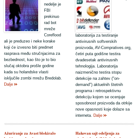
nedelje je
FBI
prekinuo
rad bot
mreže
Coreflood
laboratorija za testiranje
ali je preduzeo i neke korake
antivirusnih softverskih
koji će izvesno biti predmet
proizvoda, AV-Compratives.org,
rasprava među stručnjacima za
četiri puta godišne testira
bezbednost, kao što je to bio
dvadesetak antivirusnih
slučaj oktobra prošle godine
tehnologija. Laboratorija
kada su holandske vlasti
naizmenično testira stopu
isključile zombi mrežu Bredolab.
detekcije na zahtev ("on-
Dalje
demand") aktuelnih štetnih
programa i retrospektivnu
detekciju kojom se ocenjuje
sposobnost proizvoda da otrkije
nove opasnosti koje dolaze sa
interneta.
Dalje
Ažuriranje za Avast blokiralo
Hakovan sajt odeljenja za