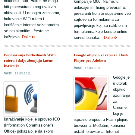
holandski sud. Hakeri ne mogu
kompanije M86. Naime, u
biti procesuirani zbog ovakvih
uobičajenim fišing prevarama,
aktivnosti. U mnogim zemljama,
prevaranti koriste sopstvene veb
hakovanje WiFi rutera i
sajtove sa formularima za
korišćenje internet veze smatra
prijavljivanje koji su nalik onim
se nezakonitim i često se
formularima koje koriste online
kažnjava.
Dalje
servisi banaka...
Dalje
Podešavanja bezbednosti WiFi
Google objavio zakrpu za Flash
rutera i dalje zbunjuju kućne
Player pre Adobe-a
korisnike
,
Vesti
17.03.2011.
,
Vesti
18.03.2011.
Google je
u utorak
objavio
ažuriranje
za
Chrome,
koji je
Istraživanje koje je sproveo ICO
ispravio propust u Flash plejeru
(Information Commissioner's
browser-a. Međutim, korisnici
Office) pokazalo je da skoro
ostalih browser-a, Internet