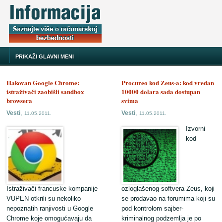
PRIKAŽI GLAVNI MENI
Hakovan Google Chrome:
Procureo kod Zeus-a: kod vredan
istraživači zaobišli sandbox
10000 dolara sada dostupan
browsera
svima
,
,
Vesti
Vesti
11.05.2011.
11.05.2011.
Izvorni
kod
Istraživači francuske kompanije
ozloglašenog softvera Zeus, koji
VUPEN otkrili su nekoliko
se prodavao na forumima koji su
nepoznatih ranjivosti u Google
pod kontrolom sajber-
Chrome koje omogućavaju da
kriminalnog podzemlja je po