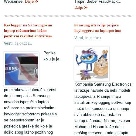
Websense.
Dalje
Trojan.Bieber.FraudPack...
Dalje
Keylogger na Samsungovim
Samsung istražuje prijave
laptop računarima lažno
keyloggera na laptopovima
pozitivni rezultat antivirusa
,
Vesti
31.03.2011.
,
Vesti
01.04.2011.
Panika
koju je je
Kompanija Samsung Electronics
prouzrokovala jučerašnja vest
istražuje navode da neki modeli
da je kompanija Samsung
laptopova iz R serije imaju
navodno isporučila laptop
instaliran keylogging softver koji
računare sa preinstalacionim
može biti korišćen za snimanje
keylogger softverom pokazala
svih aktivnosti na tastaturi
se bespotrebnom jer je
laptop računara. Naime, izvesni
posledica greške do koje je
Muhamed Hasan kaže da je
došlo zbog lažno pozitivnog
prošlog meseca, kada je kupio