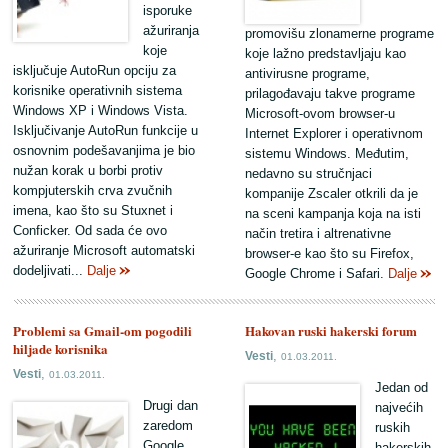
isporuke
ažuriranja
promovišu zlonamerne programe
koje
koje lažno predstavljaju kao
isključuje AutoRun opciju za
antivirusne programe,
korisnike operativnih sistema
prilagođavaju takve programe
Windows XP i Windows Vista.
Microsoft-ovom browser-u
Isključivanje AutoRun funkcije u
Internet Explorer i operativnom
osnovnim podešavanjima je bio
sistemu Windows. Međutim,
nužan korak u borbi protiv
nedavno su stručnjaci
kompjuterskih crva zvučnih
kompanije Zscaler otkrili da je
imena, kao što su Stuxnet i
na sceni kampanja koja na isti
Conficker. Od sada će ovo
način tretira i altrenativne
ažuriranje Microsoft automatski
browser-e kao što su Firefox,
dodeljivati...
Dalje
Google Chrome i Safari.
Dalje
Problemi sa Gmail-om pogodili
Hakovan ruski hakerski forum
hiljade korisnika
,
Vesti
01.03.2011.
,
Vesti
01.03.2011.
Jedan od
Drugi dan
najvećih
zaredom
ruskih
Google
hakerskih