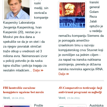
Iranski
ruski
general
mediji, sin
Golam
osnivača
Reza
kompanije
Jalali
Kaspersky Laboratorija
optužio je
Jevgenija Kasperskog, Ivan
u nedelju
Kasperski (20), nestao je u
nemačku kompaniju Siemens da
Moskvi pre dva dana a
je pomagala američko-
spekuliše se da je on otet i da
izraelskom timu u razvoju
za njegov povratak otmičari
kompjuterskog crva Stuxnet koji
traže otkup u vrednosti od 3
je osmišljen sa jednim ciljem -
miliona evra. Neimenovani izvor
za napad na iranska nuklearna
u policiji potvrdio je da ruska
postrojenja, prenela je državna
tajna služba i policija tragaju za
iranska novinska agencija IRNA.
nestalim mladićem...
Dalje
Dalje
FBI kontroliše zaražene
AV-Comparatives testiranje: koji
kompjutere ugašene bot mreže
antivirusni programi su najbolji
,
,
Vesti
Vesti
18.04.2011.
15.04.2011.
Prošle
Austrijska