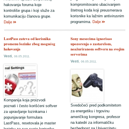
kompromitovano ubacivanjem
hakovanja foruma koje
štetnog koda koji preusmerava
kontroliše grupa i koji služe za
korisnike ka lažnim antivirusnim
komunikaciju članova grupe.
programima.
Dalje
Dalje
LastPass zateva od korisnika
Sony mesecima ignorisao
promenu lozinke zbog mogućeg
upozorenja o zastarelom,
hakovanja
neažuriranom softveru na svojim
serverima
,
Vesti
06.05.2011.
,
Vesti
06.05.2011.
Kompanija koja proizvodi
Svedočeći pred podkomitetom
poznati i često korišćeni softver
za energetiku i trgovinu
za upravljanje lozinkama i
američkog kongresa, profesor
popunjavanje formulara
na katedri za informatičku
LastPass, resetovala je master
bezbednost na Univerzitetu
lozinku za sve svoje korisnike