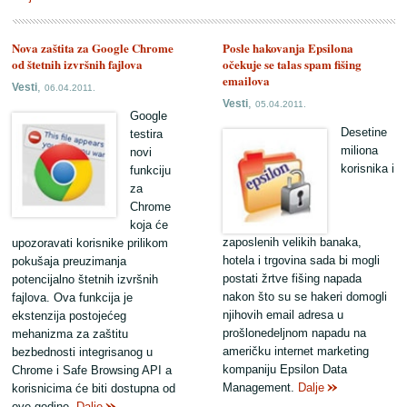
Nova zaštita za Google Chrome
Posle hakovanja Epsilona
od štetnih izvršnih fajlova
očekuje se talas spam fišing
emailova
,
Vesti
06.04.2011.
,
Vesti
05.04.2011.
Google
Desetine
testira
miliona
novi
korisnika i
funkciju
za
Chrome
koja će
zaposlenih velikih banaka,
upozoravati korisnike prilikom
hotela i trgovina sada bi mogli
pokušaja preuzimanja
postati žrtve fišing napada
potencijalno štetnih izvršnih
nakon što su se hakeri domogli
fajlova. Ova funkcija je
njihovih email adresa u
ekstenzija postojećeg
prošlonedeljnom napadu na
mehanizma za zaštitu
američku internet marketing
bezbednosti integrisanog u
kompaniju Epsilon Data
Chrome i Safe Browsing API a
Management.
Dalje
korisnicima će biti dostupna od
ove godine.
Dalje