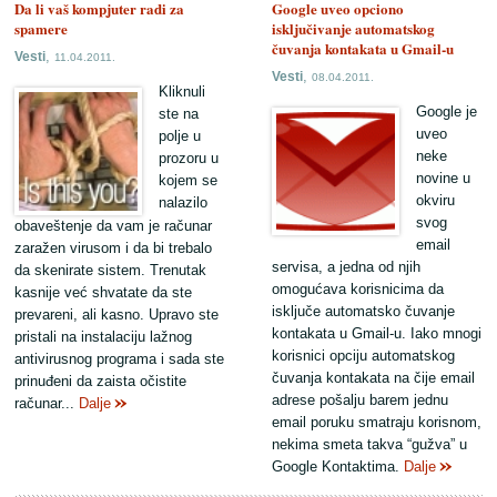
Da li vaš kompjuter radi za
Google uveo opciono
spamere
isključivanje automatskog
čuvanja kontakata u Gmail-u
,
Vesti
11.04.2011.
,
Vesti
08.04.2011.
Kliknuli
Google je
ste na
uveo
polje u
neke
prozoru u
novine u
kojem se
okviru
nalazilo
svog
obaveštenje da vam je računar
email
zaražen virusom i da bi trebalo
servisa, a jedna od njih
da skenirate sistem. Trenutak
omogućava korisnicima da
kasnije već shvatate da ste
isključe automatsko čuvanje
prevareni, ali kasno. Upravo ste
kontakata u Gmail-u. Iako mnogi
pristali na instalaciju lažnog
korisnici opciju automatskog
antivirusnog programa i sada ste
čuvanja kontakata na čije email
prinuđeni da zaista očistite
adrese pošalju barem jednu
računar...
Dalje
email poruku smatraju korisnom,
nekima smeta takva “gužva” u
Google Kontaktima.
Dalje