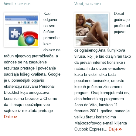
,
,
Vesti
Vesti
15.02.2011.
14.02.2011.
Kao
Deset
odgovor
godina je
na sve
prošlo od
češće
pojave
primedbe
koje
dolaze na
ozloglašenog Ana Kurnjikova
račun njegovog pretraživača, a
virusa, koji je bio dizajniran tako
odnose se na zagađenje
da prevari internet korisnike i
rezultata pretrage i povećanje
natera ih da otvore e-mailove
sadržaja lošeg kvaliteta, Google
kako bi videli sliku tada
je u ponedeljak objavio
popularne teniserke, umesto
ekstenziju nazvanu Personal
koje ih je čekao zlonamerni
Blocklist koja omogućava
program. Ovaj kompjuterski crv,
korisnicima browser-a Chorme
delo holandskog programera
da filtriraju nepoželjne veb
Jana de Vita, lansiran 11.
sajtove iz rezultata pretrage.
februara 2001. godine, naneo je
Dalje
veliku štetu korisnicima
Majkrosoftovog e-mail klijenta
Outlook Express...
Dalje