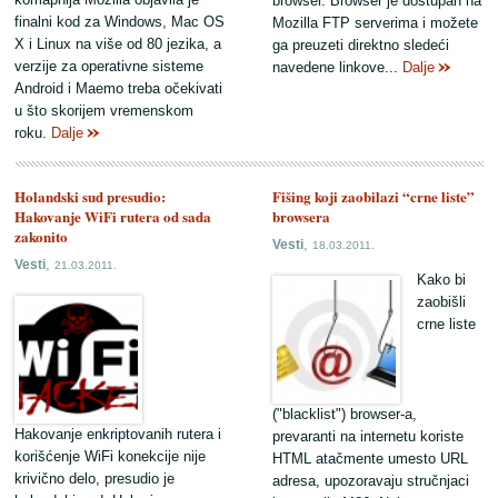
browser. Browser je dostupan na
finalni kod za Windows, Mac OS
Mozilla FTP serverima i možete
X i Linux na više od 80 jezika, a
ga preuzeti direktno sledeći
verzije za operativne sisteme
navedene linkove...
Dalje
Android i Maemo treba očekivati
u što skorijem vremenskom
roku.
Dalje
Holandski sud presudio:
Fišing koji zaobilazi “crne liste”
Hakovanje WiFi rutera od sada
browsera
zakonito
,
Vesti
18.03.2011.
,
Vesti
21.03.2011.
Kako bi
zaobišli
crne liste
("blacklist") browser-a,
Hakovanje enkriptovanih rutera i
prevaranti na internetu koriste
korišćenje WiFi konekcije nije
HTML atačmente umesto URL
krivično delo, presudio je
adresa, upozoravaju stručnjaci