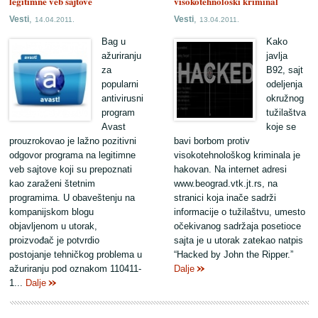
legitimne veb sajtove
visokotehnološki kriminal
,
,
Vesti
Vesti
14.04.2011.
13.04.2011.
Bag u
Kako
ažuriranju
javlja
za
B92, sajt
popularni
odeljenja
antivirusni
okružnog
program
tužilaštva
Avast
koje se
prouzrokovao je lažno pozitivni
bavi borbom protiv
odgovor programa na legitimne
visokotehnološkog kriminala je
veb sajtove koji su prepoznati
hakovan. Na internet adresi
kao zaraženi štetnim
www.beograd.vtk.jt.rs, na
programima. U obaveštenju na
stranici koja inače sadrži
kompanijskom blogu
informacije o tužilaštvu, umesto
objavljenom u utorak,
očekivanog sadržaja posetioce
proizvođač je potvrdio
sajta je u utorak zatekao natpis
postojanje tehničkog problema u
“Hacked by John the Ripper.”
ažuriranju pod oznakom 110411-
Dalje
1...
Dalje