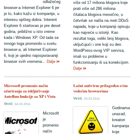
odlažećeg
više od 17 miliona blogova koje
browser-a Internet Explorer 6 jer
prati više od 286 miliona
je to, kako kažu iz kompanije, u
čitalaca blogova mesečno, u
interesu opšteg dobra. Interent
četvrtak se našla na meti DDoS
Explorer 6 startovao je pre deset
napada, koje u kompaniji opisuju
godina, približno u isto vreme
kao najveće u istoriji. Kao
kada i Windows XP. Od tada se
rezultat toga, veliki broj blogova,
mnogo toga promenilo u svetu
uključujući i one koji su deo
browser-a, ali Internet Explorer
WordPress-ovog VIP servisa,
6, koji je ujedno najosporavaniji
imali su probleme u
browser svih vremena...
Dalje
funkcionisanju ili sa konekcijom.
Dalje
Microsoft promenio način
Lažni antivirus prilagođen svim
ažuriranja za isključivanje
vodećim browserima
AutoRun funkcije za XP i Vista
,
Vesti
03.03.2011.
,
Vesti
04.03.2011.
Godinama
Microsoft
unazad,
je
kreatori
promenio
kampanja
način
koje